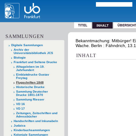
TITEL
ÜBERSICH
INHALT
SAMMLUNGEN
Bekanntmachung: Mitbürger! Ei
Wache. Berlin : Fähndrich, 13.
Digitale Sammlungen
Archiv der
Universitätsbibliothek JCS
INHALT
Biologie
Frankfurt und Seltene Drucke
Alltagsleben im 19.
Jahrhundert
Einblattdrucke Gustav
Freytag
Flugschriften 1848
Historische Drucke
Sammlung Deutscher
Drucke 1801-1870
Sammlung Riesser
VD 16
VD 17
Zeitungen, Zeitschriften und
Adressbücher
Handschriften und Inkunabeln
Judaica
Kinderbuchsammlungen
Koloniale Sammlungen