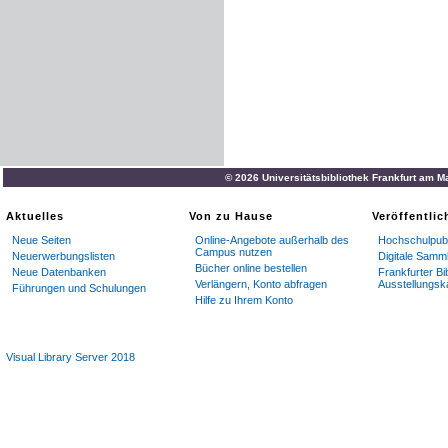
© 2026 Universitätsbibliothek Frankfurt am M
Aktuelles
Von zu Hause
Veröffentli
Neue Seiten
Online-Angebote außerhalb des
Hochschulpubl
Campus nutzen
Neuerwerbungslisten
Digitale Samm
Bücher online bestellen
Neue Datenbanken
Frankfurter Bi
Verlängern, Konto abfragen
Ausstellungsk
Führungen und Schulungen
Hilfe zu Ihrem Konto
Visual Library Server 2018