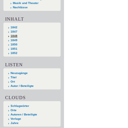
Musik und Theater
Nachlässe
INHALT
1842
1847
1848
1849
1850
1851
1852
LISTEN
Neuzugänge
Titel
Ort
Autor / Beteiligte
CLOUDS
Schlagwörter
Orte
Autoren / Beteiligte
Verlage
Jahre