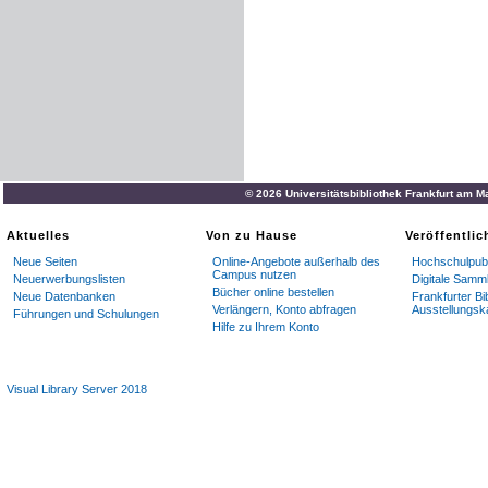
© 2026 Universitätsbibliothek Frankfurt am M
Aktuelles
Von zu Hause
Veröffentli
Neue Seiten
Online-Angebote außerhalb des
Hochschulpubl
Campus nutzen
Neuerwerbungslisten
Digitale Samm
Bücher online bestellen
Neue Datenbanken
Frankfurter Bi
Verlängern, Konto abfragen
Ausstellungsk
Führungen und Schulungen
Hilfe zu Ihrem Konto
Visual Library Server 2018