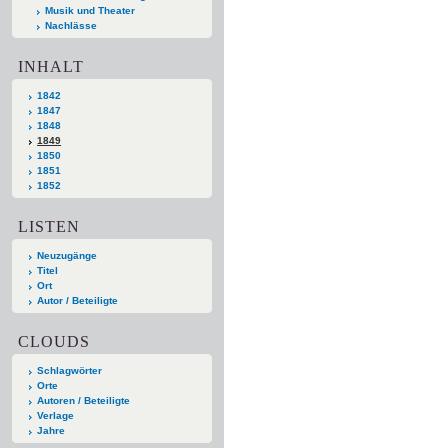
Musik und Theater
Nachlässe
INHALT
1842
1847
1848
1849
1850
1851
1852
LISTEN
Neuzugänge
Titel
Ort
Autor / Beteiligte
CLOUDS
Schlagwörter
Orte
Autoren / Beteiligte
Verlage
Jahre