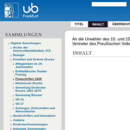
TITEL
ÜBERSICH
INHALT
SAMMLUNGEN
An die Urwähler des 10. und 15
Vertreter des Preußischen Volke
Digitale Sammlungen
Archiv der
Universitätsbibliothek JCS
INHALT
Biologie
Frankfurt und Seltene Drucke
Alltagsleben im 19.
Jahrhundert
Einblattdrucke Gustav
Freytag
Flugschriften 1848
Historische Drucke
Sammlung Deutscher
Drucke 1801-1870
Sammlung Riesser
VD 16
VD 17
Zeitungen, Zeitschriften und
Adressbücher
Handschriften und Inkunabeln
Judaica
Kinderbuchsammlungen
Koloniale Sammlungen