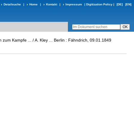
Detailsuche
|
Home
|
Kontakt
|
Impressum
|
Digitization Policy
|
[DE]
[EN]
um Kampfe ... / A. Kley ... Berlin : Fähndrich, 09.01.1849