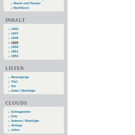
Musik und Theater
Nachlässe
INHALT
1842
1847
1848
1849
1850
1851
1852
LISTEN
Neuzugänge
Titel
Ort
Autor / Beteiligte
CLOUDS
Schlagwörter
Orte
Autoren / Beteiligte
Verlage
Jahre