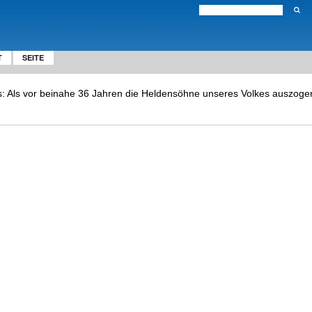
T
SEITE
s: Als vor beinahe 36 Jahren die Heldensöhne unseres Volkes auszogen z