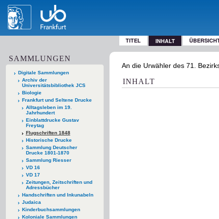
TITEL
ÜBERSICH
INHALT
SAMMLUNGEN
An die Urwähler des 71. Bezirk
Digitale Sammlungen
Archiv der
INHALT
Universitätsbibliothek JCS
Biologie
Frankfurt und Seltene Drucke
Alltagsleben im 19.
Jahrhundert
Einblattdrucke Gustav
Freytag
Flugschriften 1848
Historische Drucke
Sammlung Deutscher
Drucke 1801-1870
Sammlung Riesser
VD 16
VD 17
Zeitungen, Zeitschriften und
Adressbücher
Handschriften und Inkunabeln
Judaica
Kinderbuchsammlungen
Koloniale Sammlungen