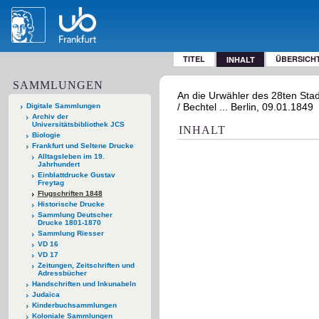
TITEL
ÜBERSICH
INHALT
SAMMLUNGEN
An die Urwähler des 28ten Stad
/ Bechtel ... Berlin, 09.01.1849
Digitale Sammlungen
Archiv der
Universitätsbibliothek JCS
INHALT
Biologie
Frankfurt und Seltene Drucke
Alltagsleben im 19.
Jahrhundert
Einblattdrucke Gustav
Freytag
Flugschriften 1848
Historische Drucke
Sammlung Deutscher
Drucke 1801-1870
Sammlung Riesser
VD 16
VD 17
Zeitungen, Zeitschriften und
Adressbücher
Handschriften und Inkunabeln
Judaica
Kinderbuchsammlungen
Koloniale Sammlungen