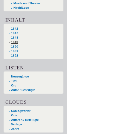
Musik und Theater
Nachlässe
INHALT
1842
1847
1848
1849
1850
1851
1852
LISTEN
Neuzugänge
Titel
Ort
Autor / Beteiligte
CLOUDS
Schlagwörter
Orte
Autoren / Beteiligte
Verlage
Jahre