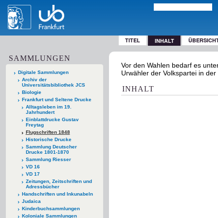
TITEL
ÜBERSICH
INHALT
SAMMLUNGEN
Vor den Wahlen bedarf es unter
Urwähler der Volkspartei in der
Digitale Sammlungen
Archiv der
Universitätsbibliothek JCS
INHALT
Biologie
Frankfurt und Seltene Drucke
Alltagsleben im 19.
Jahrhundert
Einblattdrucke Gustav
Freytag
Flugschriften 1848
Historische Drucke
Sammlung Deutscher
Drucke 1801-1870
Sammlung Riesser
VD 16
VD 17
Zeitungen, Zeitschriften und
Adressbücher
Handschriften und Inkunabeln
Judaica
Kinderbuchsammlungen
Koloniale Sammlungen