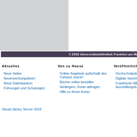
© 2026 Universitätsbibliothek Frankfurt am M
Aktuelles
Von zu Hause
Veröffentli
Neue Seiten
Online-Angebote außerhalb des
Hochschulpubl
Campus nutzen
Neuerwerbungslisten
Digitale Samm
Bücher online bestellen
Neue Datenbanken
Frankfurter Bi
Verlängern, Konto abfragen
Ausstellungsk
Führungen und Schulungen
Hilfe zu Ihrem Konto
Visual Library Server 2018