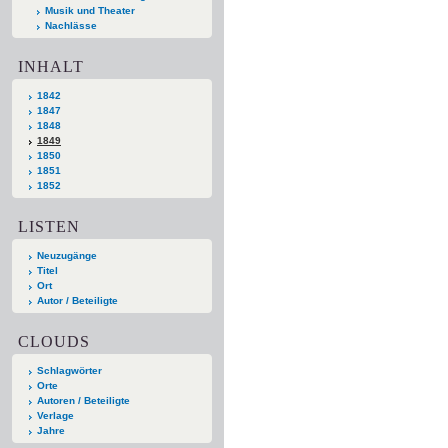
Musik und Theater
Nachlässe
INHALT
1842
1847
1848
1849
1850
1851
1852
LISTEN
Neuzugänge
Titel
Ort
Autor / Beteiligte
CLOUDS
Schlagwörter
Orte
Autoren / Beteiligte
Verlage
Jahre