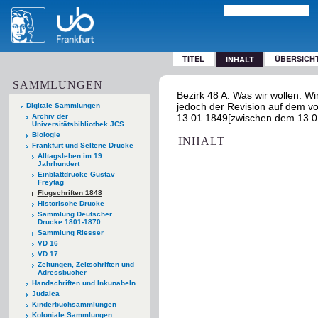
TITEL
ÜBERSICH
INHALT
SAMMLUNGEN
Bezirk 48 A: Was wir wollen: Wi
jedoch der Revision auf dem von 
Digitale Sammlungen
Archiv der
13.01.1849[zwischen dem 13.0
Universitätsbibliothek JCS
Biologie
INHALT
Frankfurt und Seltene Drucke
Alltagsleben im 19.
Jahrhundert
Einblattdrucke Gustav
Freytag
Flugschriften 1848
Historische Drucke
Sammlung Deutscher
Drucke 1801-1870
Sammlung Riesser
VD 16
VD 17
Zeitungen, Zeitschriften und
Adressbücher
Handschriften und Inkunabeln
Judaica
Kinderbuchsammlungen
Koloniale Sammlungen