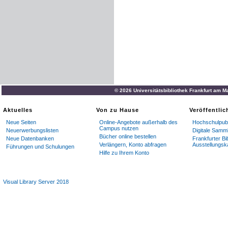
© 2026 Universitätsbibliothek Frankfurt am M
Aktuelles
Von zu Hause
Veröffentli
Neue Seiten
Online-Angebote außerhalb des
Hochschulpubl
Campus nutzen
Neuerwerbungslisten
Digitale Samm
Bücher online bestellen
Neue Datenbanken
Frankfurter Bi
Verlängern, Konto abfragen
Ausstellungsk
Führungen und Schulungen
Hilfe zu Ihrem Konto
Visual Library Server 2018