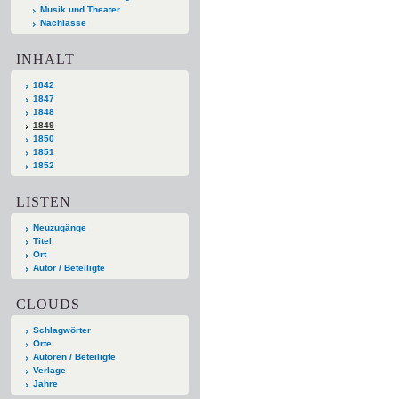
Musik und Theater
Nachlässe
INHALT
1842
1847
1848
1849
1850
1851
1852
LISTEN
Neuzugänge
Titel
Ort
Autor / Beteiligte
CLOUDS
Schlagwörter
Orte
Autoren / Beteiligte
Verlage
Jahre