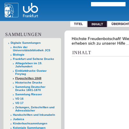
TITEL
ÜBERSICH
INHALT
SAMMLUNGEN
Höchste Freudenbotschaft! Wien
erheben sich zu unserer Hilfe .
Digitale Sammlungen
Archiv der
Universitätsbibliothek JCS
INHALT
Biologie
Frankfurt und Seltene Drucke
Alltagsleben im 19.
Jahrhundert
Einblattdrucke Gustav
Freytag
Flugschriften 1848
Historische Drucke
Sammlung Deutscher
Drucke 1801-1870
Sammlung Riesser
VD 16
VD 17
Zeitungen, Zeitschriften und
Adressbücher
Handschriften und Inkunabeln
Judaica
Kinderbuchsammlungen
Koloniale Sammlungen