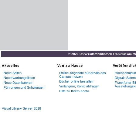
© 2026 Universitätsbibliothek Frankfurt am M
Aktuelles
Von zu Hause
Veröffentli
Neue Seiten
Online-Angebote außerhalb des
Hochschulpubl
Campus nutzen
Neuerwerbungslisten
Digitale Samm
Bücher online bestellen
Neue Datenbanken
Frankfurter Bi
Verlängern, Konto abfragen
Ausstellungsk
Führungen und Schulungen
Hilfe zu Ihrem Konto
Visual Library Server 2018