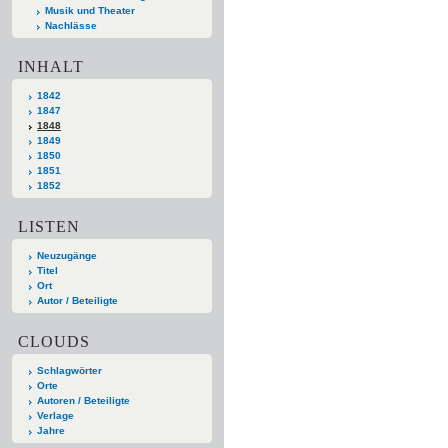
Musik und Theater
Nachlässe
INHALT
1842
1847
1848
1849
1850
1851
1852
LISTEN
Neuzugänge
Titel
Ort
Autor / Beteiligte
CLOUDS
Schlagwörter
Orte
Autoren / Beteiligte
Verlage
Jahre