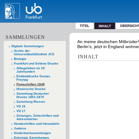
TITEL
ÜBERSICH
INHALT
SAMMLUNGEN
An meine deutschen Mitbrüder! 
Berlin's, jetzt in England wohne
Digitale Sammlungen
Archiv der
Universitätsbibliothek JCS
INHALT
Biologie
Frankfurt und Seltene Drucke
Alltagsleben im 19.
Jahrhundert
Einblattdrucke Gustav
Freytag
Flugschriften 1848
Historische Drucke
Sammlung Deutscher
Drucke 1801-1870
Sammlung Riesser
VD 16
VD 17
Zeitungen, Zeitschriften und
Adressbücher
Handschriften und Inkunabeln
Judaica
Kinderbuchsammlungen
Koloniale Sammlungen