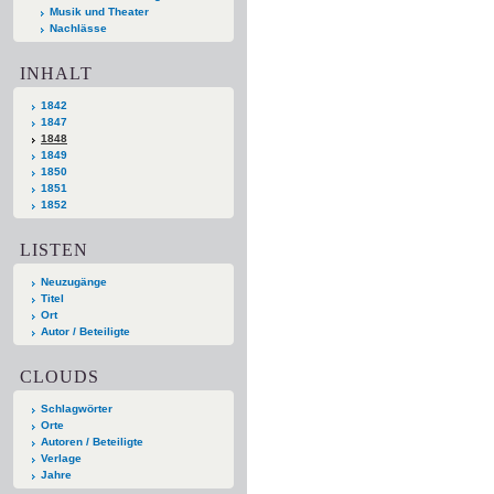
Musik und Theater
Nachlässe
INHALT
1842
1847
1848
1849
1850
1851
1852
LISTEN
Neuzugänge
Titel
Ort
Autor / Beteiligte
CLOUDS
Schlagwörter
Orte
Autoren / Beteiligte
Verlage
Jahre