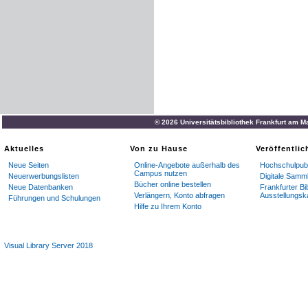
© 2026 Universitätsbibliothek Frankfurt am M
Aktuelles
Von zu Hause
Veröffentli
Neue Seiten
Online-Angebote außerhalb des
Hochschulpubl
Campus nutzen
Neuerwerbungslisten
Digitale Samm
Bücher online bestellen
Neue Datenbanken
Frankfurter Bi
Verlängern, Konto abfragen
Ausstellungsk
Führungen und Schulungen
Hilfe zu Ihrem Konto
Visual Library Server 2018