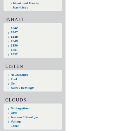
Musik und Theater
Nachlässe
INHALT
1842
1847
1848
1849
1850
1851
1852
LISTEN
Neuzugänge
Titel
Ort
Autor / Beteiligte
CLOUDS
Schlagwörter
Orte
Autoren / Beteiligte
Verlage
Jahre