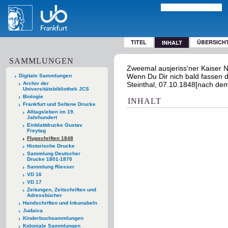
TITEL
ÜBERSICH
INHALT
SAMMLUNGEN
Zweemal ausjeriss'ner Kaiser N
Wenn Du Dir nich bald fassen duh
Digitale Sammlungen
Archiv der
Steinthal, 07.10.1848[nach de
Universitätsbibliothek JCS
Biologie
INHALT
Frankfurt und Seltene Drucke
Alltagsleben im 19.
Jahrhundert
Einblattdrucke Gustav
Freytag
Flugschriften 1848
Historische Drucke
Sammlung Deutscher
Drucke 1801-1870
Sammlung Riesser
VD 16
VD 17
Zeitungen, Zeitschriften und
Adressbücher
Handschriften und Inkunabeln
Judaica
Kinderbuchsammlungen
Koloniale Sammlungen