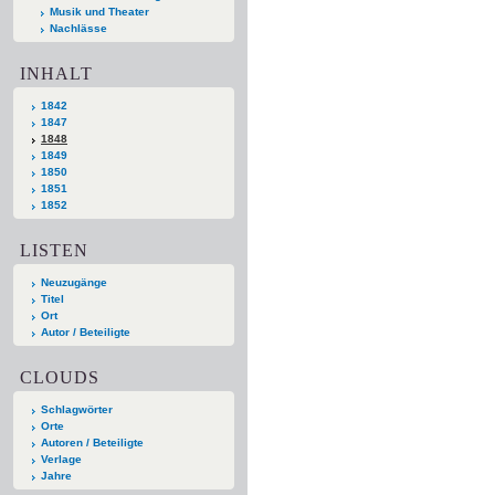
Musik und Theater
Nachlässe
INHALT
1842
1847
1848
1849
1850
1851
1852
LISTEN
Neuzugänge
Titel
Ort
Autor / Beteiligte
CLOUDS
Schlagwörter
Orte
Autoren / Beteiligte
Verlage
Jahre