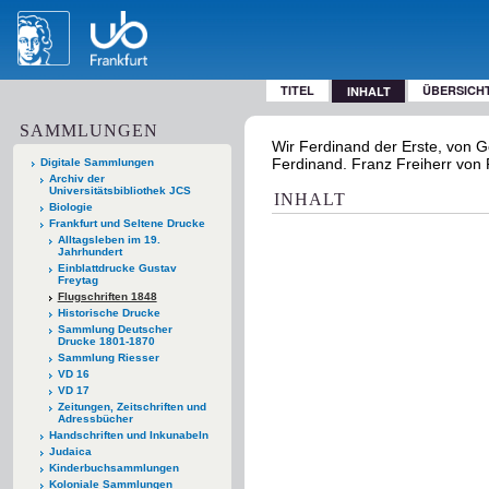
TITEL
ÜBERSICH
INHALT
SAMMLUNGEN
Wir Ferdinand der Erste, von G
Ferdinand. Franz Freiherr von P
Digitale Sammlungen
Archiv der
Universitätsbibliothek JCS
INHALT
Biologie
Frankfurt und Seltene Drucke
Alltagsleben im 19.
Jahrhundert
Einblattdrucke Gustav
Freytag
Flugschriften 1848
Historische Drucke
Sammlung Deutscher
Drucke 1801-1870
Sammlung Riesser
VD 16
VD 17
Zeitungen, Zeitschriften und
Adressbücher
Handschriften und Inkunabeln
Judaica
Kinderbuchsammlungen
Koloniale Sammlungen