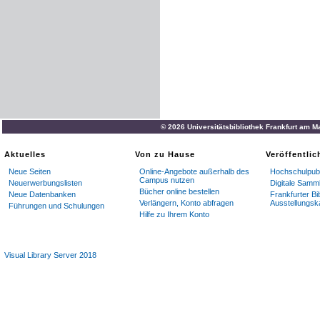
© 2026 Universitätsbibliothek Frankfurt am M
Aktuelles
Von zu Hause
Veröffentli
Neue Seiten
Online-Angebote außerhalb des
Hochschulpubl
Campus nutzen
Neuerwerbungslisten
Digitale Samm
Bücher online bestellen
Neue Datenbanken
Frankfurter Bi
Verlängern, Konto abfragen
Ausstellungsk
Führungen und Schulungen
Hilfe zu Ihrem Konto
Visual Library Server 2018