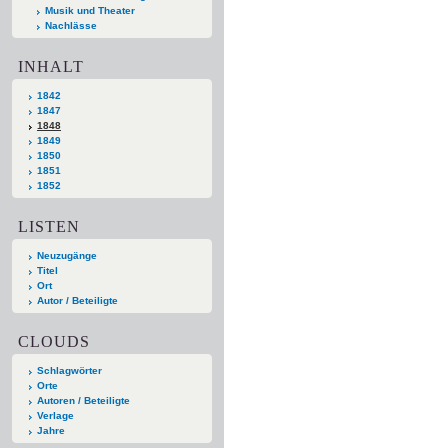
Musik und Theater
Nachlässe
INHALT
1842
1847
1848
1849
1850
1851
1852
LISTEN
Neuzugänge
Titel
Ort
Autor / Beteiligte
CLOUDS
Schlagwörter
Orte
Autoren / Beteiligte
Verlage
Jahre