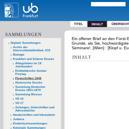
TITEL
ÜBERSICH
INHALT
SAMMLUNGEN
Ein offener Brief an den Fürst
Grunde, als Sie, hochwürdigste
Digitale Sammlungen
Archiv der
Seminare!. [Wien] : [Klopf u. E
Universitätsbibliothek JCS
Biologie
INHALT
Frankfurt und Seltene Drucke
Alltagsleben im 19.
Jahrhundert
Einblattdrucke Gustav
Freytag
Flugschriften 1848
Historische Drucke
Sammlung Deutscher
Drucke 1801-1870
Sammlung Riesser
VD 16
VD 17
Zeitungen, Zeitschriften und
Adressbücher
Handschriften und Inkunabeln
Judaica
Kinderbuchsammlungen
Koloniale Sammlungen