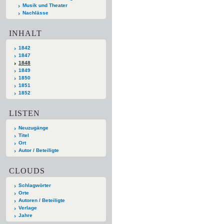
Musik und Theater
Nachlässe
INHALT
1842
1847
1848
1849
1850
1851
1852
LISTEN
Neuzugänge
Titel
Ort
Autor / Beteiligte
CLOUDS
Schlagwörter
Orte
Autoren / Beteiligte
Verlage
Jahre