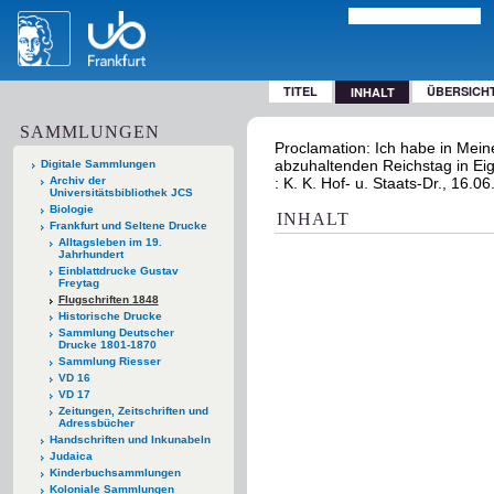
TITEL
ÜBERSICH
INHALT
SAMMLUNGEN
Proclamation: Ich habe in Mein
abzuhaltenden Reichstag in Eig
Digitale Sammlungen
Archiv der
: K. K. Hof- u. Staats-Dr., 16.0
Universitätsbibliothek JCS
Biologie
INHALT
Frankfurt und Seltene Drucke
Alltagsleben im 19.
Jahrhundert
Einblattdrucke Gustav
Freytag
Flugschriften 1848
Historische Drucke
Sammlung Deutscher
Drucke 1801-1870
Sammlung Riesser
VD 16
VD 17
Zeitungen, Zeitschriften und
Adressbücher
Handschriften und Inkunabeln
Judaica
Kinderbuchsammlungen
Koloniale Sammlungen