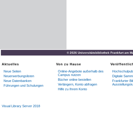
© 2026 Universitätsbibliothek Frankfurt am M
Aktuelles
Von zu Hause
Veröffentli
Neue Seiten
Online-Angebote außerhalb des
Hochschulpubl
Campus nutzen
Neuerwerbungslisten
Digitale Samm
Bücher online bestellen
Neue Datenbanken
Frankfurter Bi
Verlängern, Konto abfragen
Ausstellungsk
Führungen und Schulungen
Hilfe zu Ihrem Konto
Visual Library Server 2018