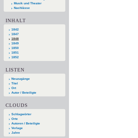
Musik und Theater
Nachlässe
INHALT
1842
1847
1848
1849
1850
1851
1852
LISTEN
Neuzugänge
Titel
Ort
Autor / Beteiligte
CLOUDS
Schlagwörter
Orte
Autoren / Beteiligte
Verlage
Jahre