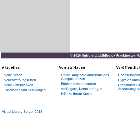
© 2026 Universitätsbibliothek Frankfurt am M
Aktuelles
Von zu Hause
Veröffentli
Neue Seiten
Online-Angebote außerhalb des
Hochschulpubl
Campus nutzen
Neuerwerbungslisten
Digitale Samm
Bücher online bestellen
Neue Datenbanken
Frankfurter Bi
Verlängern, Konto abfragen
Ausstellungsk
Führungen und Schulungen
Hilfe zu Ihrem Konto
Visual Library Server 2018