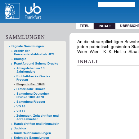
TITEL
ÜBERSICH
INHALT
SAMMLUNGEN
An die steuerpflichtigen Bewoh
jeden patriotisch gesinnten St
Digitale Sammlungen
Archiv der
Wien. Wien : K. K. Hof- u. Staa
Universitätsbibliothek JCS
Biologie
INHALT
Frankfurt und Seltene Drucke
Alltagsleben im 19.
Jahrhundert
Einblattdrucke Gustav
Freytag
Flugschriften 1848
Historische Drucke
Sammlung Deutscher
Drucke 1801-1870
Sammlung Riesser
VD 16
VD 17
Zeitungen, Zeitschriften und
Adressbücher
Handschriften und Inkunabeln
Judaica
Kinderbuchsammlungen
Koloniale Sammlungen