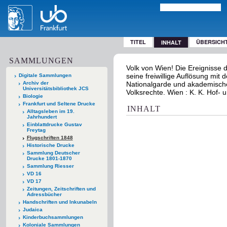
TITEL
ÜBERSICH
INHALT
SAMMLUNGEN
Volk von Wien! Die Ereignisse 
seine freiwillige Auflösung mit 
Digitale Sammlungen
Archiv der
Nationalgarde und akademisch
Universitätsbibliothek JCS
Volksrechte. Wien : K. K. Hof- 
Biologie
Frankfurt und Seltene Drucke
INHALT
Alltagsleben im 19.
Jahrhundert
Einblattdrucke Gustav
Freytag
Flugschriften 1848
Historische Drucke
Sammlung Deutscher
Drucke 1801-1870
Sammlung Riesser
VD 16
VD 17
Zeitungen, Zeitschriften und
Adressbücher
Handschriften und Inkunabeln
Judaica
Kinderbuchsammlungen
Koloniale Sammlungen