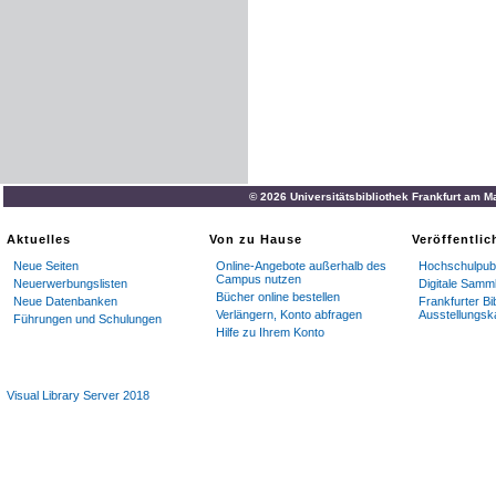
© 2026 Universitätsbibliothek Frankfurt am M
Aktuelles
Von zu Hause
Veröffentli
Neue Seiten
Online-Angebote außerhalb des
Hochschulpubl
Campus nutzen
Neuerwerbungslisten
Digitale Samm
Bücher online bestellen
Neue Datenbanken
Frankfurter Bi
Verlängern, Konto abfragen
Ausstellungsk
Führungen und Schulungen
Hilfe zu Ihrem Konto
Visual Library Server 2018