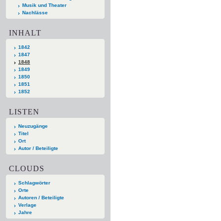
Musik und Theater
Nachlässe
INHALT
1842
1847
1848
1849
1850
1851
1852
LISTEN
Neuzugänge
Titel
Ort
Autor / Beteiligte
CLOUDS
Schlagwörter
Orte
Autoren / Beteiligte
Verlage
Jahre