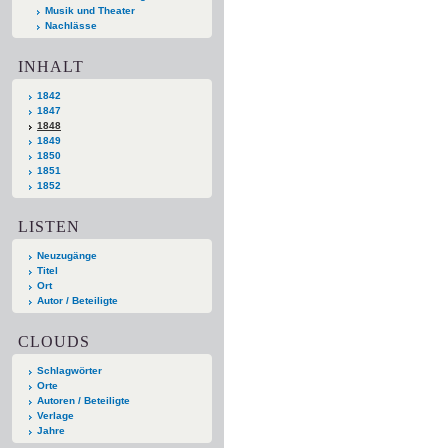
Musik und Theater
Nachlässe
INHALT
1842
1847
1848
1849
1850
1851
1852
LISTEN
Neuzugänge
Titel
Ort
Autor / Beteiligte
CLOUDS
Schlagwörter
Orte
Autoren / Beteiligte
Verlage
Jahre