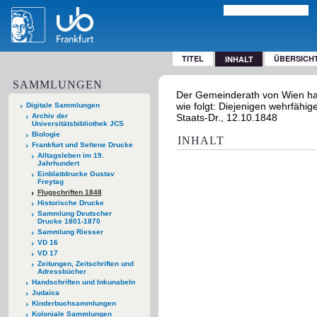
TITEL
ÜBERSICH
INHALT
SAMMLUNGEN
Der Gemeinderath von Wien hat
wie folgt: Diejenigen wehrfähige
Digitale Sammlungen
Archiv der
Staats-Dr., 12.10.1848
Universitätsbibliothek JCS
Biologie
INHALT
Frankfurt und Seltene Drucke
Alltagsleben im 19.
Jahrhundert
Einblattdrucke Gustav
Freytag
Flugschriften 1848
Historische Drucke
Sammlung Deutscher
Drucke 1801-1870
Sammlung Riesser
VD 16
VD 17
Zeitungen, Zeitschriften und
Adressbücher
Handschriften und Inkunabeln
Judaica
Kinderbuchsammlungen
Koloniale Sammlungen