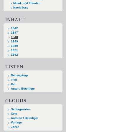
Musik und Theater
Nachlässe
INHALT
1842
1847
1848
1849
1850
1851
1852
LISTEN
Neuzugänge
Titel
Ort
Autor / Beteiligte
CLOUDS
Schlagwörter
Orte
Autoren / Beteiligte
Verlage
Jahre