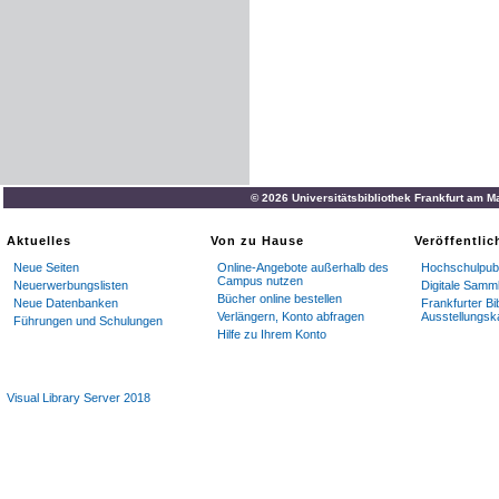
© 2026 Universitätsbibliothek Frankfurt am M
Aktuelles
Von zu Hause
Veröffentli
Neue Seiten
Online-Angebote außerhalb des
Hochschulpubl
Campus nutzen
Neuerwerbungslisten
Digitale Samm
Bücher online bestellen
Neue Datenbanken
Frankfurter Bi
Verlängern, Konto abfragen
Ausstellungsk
Führungen und Schulungen
Hilfe zu Ihrem Konto
Visual Library Server 2018