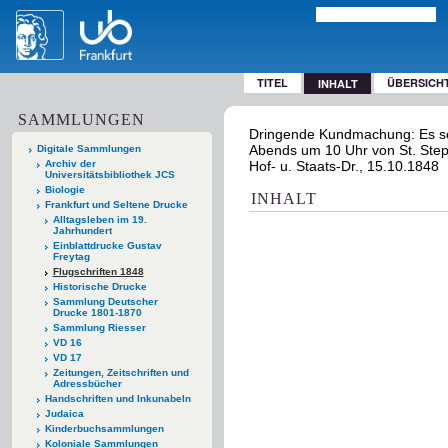
TITEL
ÜBERSICH
INHALT
SAMMLUNGEN
Dringende Kundmachung: Es sc
Abends um 10 Uhr von St. Steph
Digitale Sammlungen
Archiv der
Hof- u. Staats-Dr., 15.10.1848
Universitätsbibliothek JCS
Biologie
INHALT
Frankfurt und Seltene Drucke
Alltagsleben im 19.
Jahrhundert
Einblattdrucke Gustav
Freytag
Flugschriften 1848
Historische Drucke
Sammlung Deutscher
Drucke 1801-1870
Sammlung Riesser
VD 16
VD 17
Zeitungen, Zeitschriften und
Adressbücher
Handschriften und Inkunabeln
Judaica
Kinderbuchsammlungen
Koloniale Sammlungen