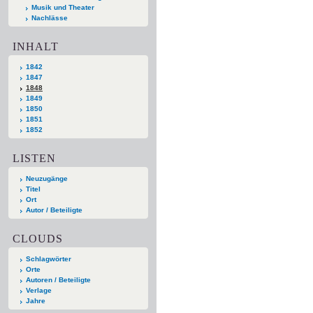
Musik und Theater
Nachlässe
INHALT
1842
1847
1848
1849
1850
1851
1852
LISTEN
Neuzugänge
Titel
Ort
Autor / Beteiligte
CLOUDS
Schlagwörter
Orte
Autoren / Beteiligte
Verlage
Jahre