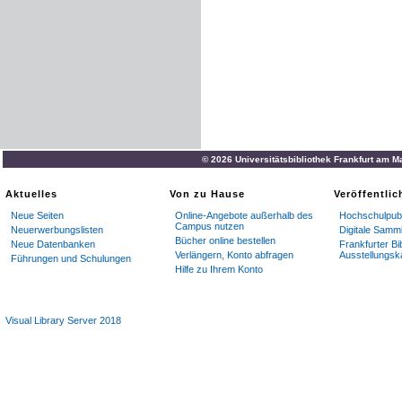
© 2026 Universitätsbibliothek Frankfurt am M
Aktuelles
Von zu Hause
Veröffentli
Neue Seiten
Online-Angebote außerhalb des
Hochschulpubl
Campus nutzen
Neuerwerbungslisten
Digitale Samm
Bücher online bestellen
Neue Datenbanken
Frankfurter Bi
Verlängern, Konto abfragen
Ausstellungsk
Führungen und Schulungen
Hilfe zu Ihrem Konto
Visual Library Server 2018