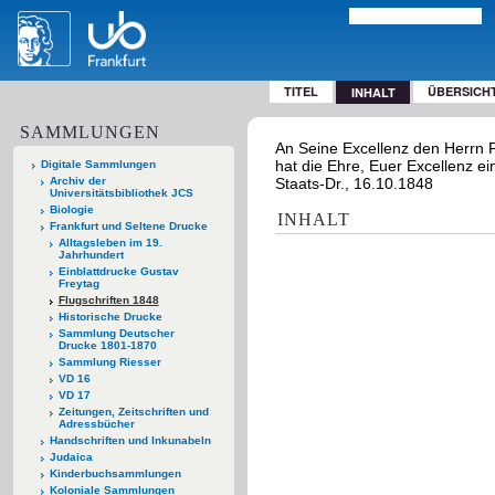
TITEL
ÜBERSICH
INHALT
SAMMLUNGEN
An Seine Excellenz den Herrn 
hat die Ehre, Euer Excellenz ein
Digitale Sammlungen
Archiv der
Staats-Dr., 16.10.1848
Universitätsbibliothek JCS
Biologie
INHALT
Frankfurt und Seltene Drucke
Alltagsleben im 19.
Jahrhundert
Einblattdrucke Gustav
Freytag
Flugschriften 1848
Historische Drucke
Sammlung Deutscher
Drucke 1801-1870
Sammlung Riesser
VD 16
VD 17
Zeitungen, Zeitschriften und
Adressbücher
Handschriften und Inkunabeln
Judaica
Kinderbuchsammlungen
Koloniale Sammlungen