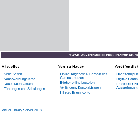
© 2026 Universitätsbibliothek Frankfurt am M
Aktuelles
Von zu Hause
Veröffentli
Neue Seiten
Online-Angebote außerhalb des
Hochschulpubl
Campus nutzen
Neuerwerbungslisten
Digitale Samm
Bücher online bestellen
Neue Datenbanken
Frankfurter Bi
Verlängern, Konto abfragen
Ausstellungsk
Führungen und Schulungen
Hilfe zu Ihrem Konto
Visual Library Server 2018