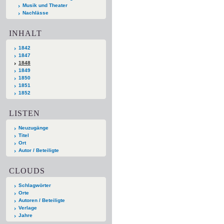
Musik und Theater
Nachlässe
INHALT
1842
1847
1848
1849
1850
1851
1852
LISTEN
Neuzugänge
Titel
Ort
Autor / Beteiligte
CLOUDS
Schlagwörter
Orte
Autoren / Beteiligte
Verlage
Jahre