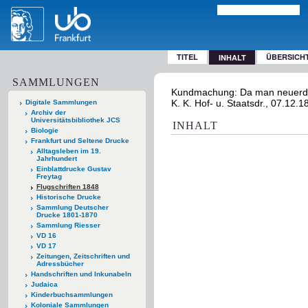
TITEL
ÜBERSICH
INHALT
SAMMLUNGEN
Kundmachung: Da man neuerding
K. K. Hof- u. Staatsdr., 07.12.1
Digitale Sammlungen
Archiv der
Universitätsbibliothek JCS
INHALT
Biologie
Frankfurt und Seltene Drucke
Alltagsleben im 19.
Jahrhundert
Einblattdrucke Gustav
Freytag
Flugschriften 1848
Historische Drucke
Sammlung Deutscher
Drucke 1801-1870
Sammlung Riesser
VD 16
VD 17
Zeitungen, Zeitschriften und
Adressbücher
Handschriften und Inkunabeln
Judaica
Kinderbuchsammlungen
Koloniale Sammlungen