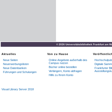
© 2026 Universitätsbibliothek Frankfurt am M
Aktuelles
Von zu Hause
Veröffentli
Neue Seiten
Online-Angebote außerhalb des
Hochschulpubl
Campus nutzen
Neuerwerbungslisten
Digitale Samm
Bücher online bestellen
Neue Datenbanken
Frankfurter Bi
Verlängern, Konto abfragen
Ausstellungsk
Führungen und Schulungen
Hilfe zu Ihrem Konto
Visual Library Server 2018