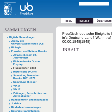
TITEL
ÜBERSICH
INHALT
SAMMLUNGEN
Preußisch-deutsche Einigkeits
in's Deutsche Land? Wann traf 
Digitale Sammlungen
Archiv der
00.00.1848[1848]
Universitätsbibliothek JCS
Biologie
INHALT
Frankfurt und Seltene Drucke
Alltagsleben im 19.
Jahrhundert
Einblattdrucke Gustav
Freytag
Flugschriften 1848
Historische Drucke
Sammlung Deutscher
Drucke 1801-1870
Sammlung Riesser
VD 16
VD 17
Zeitungen, Zeitschriften und
Adressbücher
Handschriften und Inkunabeln
Judaica
Kinderbuchsammlungen
Koloniale Sammlungen