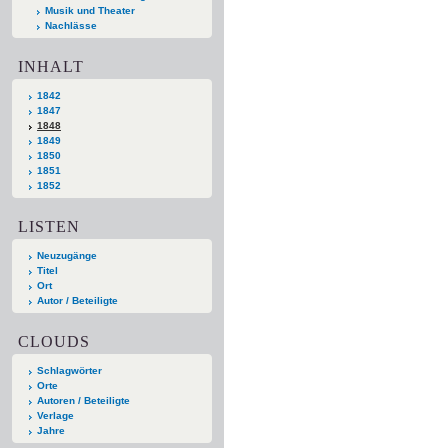
Musik und Theater
Nachlässe
INHALT
1842
1847
1848
1849
1850
1851
1852
LISTEN
Neuzugänge
Titel
Ort
Autor / Beteiligte
CLOUDS
Schlagwörter
Orte
Autoren / Beteiligte
Verlage
Jahre