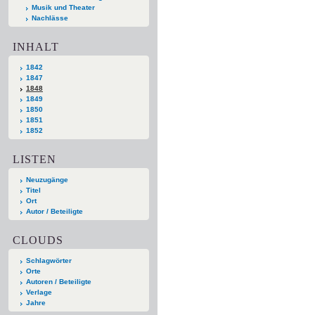
Musik und Theater
Nachlässe
INHALT
1842
1847
1848
1849
1850
1851
1852
LISTEN
Neuzugänge
Titel
Ort
Autor / Beteiligte
CLOUDS
Schlagwörter
Orte
Autoren / Beteiligte
Verlage
Jahre