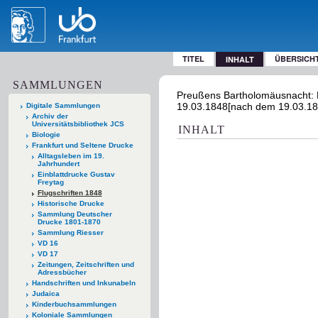
TITEL
ÜBERSICH
INHALT
SAMMLUNGEN
Preußens Bartholomäusnacht: Nei
19.03.1848[nach dem 19.03.18
Digitale Sammlungen
Archiv der
Universitätsbibliothek JCS
INHALT
Biologie
Frankfurt und Seltene Drucke
Alltagsleben im 19.
Jahrhundert
Einblattdrucke Gustav
Freytag
Flugschriften 1848
Historische Drucke
Sammlung Deutscher
Drucke 1801-1870
Sammlung Riesser
VD 16
VD 17
Zeitungen, Zeitschriften und
Adressbücher
Handschriften und Inkunabeln
Judaica
Kinderbuchsammlungen
Koloniale Sammlungen