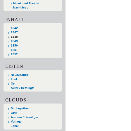
Musik und Theater
Nachlässe
INHALT
1842
1847
1848
1849
1850
1851
1852
LISTEN
Neuzugänge
Titel
Ort
Autor / Beteiligte
CLOUDS
Schlagwörter
Orte
Autoren / Beteiligte
Verlage
Jahre