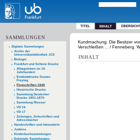
TITEL
ÜBERSICH
INHALT
SAMMLUNGEN
Kundmachung: Die Besitzer von
Verschleißen ... / Fenneberg. W
Digitale Sammlungen
Archiv der
Universitätsbibliothek JCS
INHALT
Biologie
Frankfurt und Seltene Drucke
Alltagsleben im 19.
Jahrhundert
Einblattdrucke Gustav
Freytag
Flugschriften 1848
Historische Drucke
Sammlung Deutscher
Drucke 1801-1870
Sammlung Riesser
VD 16
VD 17
Zeitungen, Zeitschriften und
Adressbücher
Handschriften und Inkunabeln
Judaica
Kinderbuchsammlungen
Koloniale Sammlungen