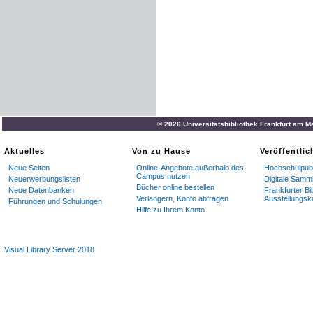
© 2026 Universitätsbibliothek Frankfurt am M
Aktuelles
Von zu Hause
Veröffentli
Neue Seiten
Online-Angebote außerhalb des
Hochschulpubl
Campus nutzen
Neuerwerbungslisten
Digitale Samm
Bücher online bestellen
Neue Datenbanken
Frankfurter Bi
Verlängern, Konto abfragen
Ausstellungsk
Führungen und Schulungen
Hilfe zu Ihrem Konto
Visual Library Server 2018