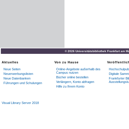
© 2026 Universitätsbibliothek Frankfurt am M
Aktuelles
Von zu Hause
Veröffentli
Neue Seiten
Online-Angebote außerhalb des
Hochschulpubl
Campus nutzen
Neuerwerbungslisten
Digitale Samm
Bücher online bestellen
Neue Datenbanken
Frankfurter Bi
Verlängern, Konto abfragen
Ausstellungsk
Führungen und Schulungen
Hilfe zu Ihrem Konto
Visual Library Server 2018