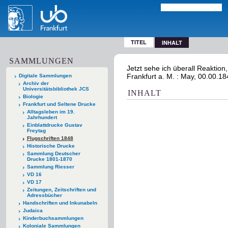
TITEL
INHALT
SAMMLUNGEN
Jetzt sehe ich überall Reaktion
Frankfurt a. M. : May, 00.00.1
Digitale Sammlungen
Archiv der
Universitätsbibliothek JCS
INHALT
Biologie
Frankfurt und Seltene Drucke
Alltagsleben im 19.
Jahrhundert
Einblattdrucke Gustav
Freytag
Flugschriften 1848
Historische Drucke
Sammlung Deutscher
Drucke 1801-1870
Sammlung Riesser
VD 16
VD 17
Zeitungen, Zeitschriften und
Adressbücher
Handschriften und Inkunabeln
Judaica
Kinderbuchsammlungen
Koloniale Sammlungen