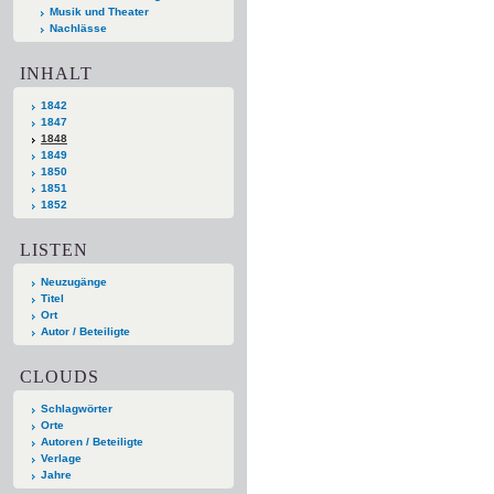
Musik und Theater
Nachlässe
INHALT
1842
1847
1848
1849
1850
1851
1852
LISTEN
Neuzugänge
Titel
Ort
Autor / Beteiligte
CLOUDS
Schlagwörter
Orte
Autoren / Beteiligte
Verlage
Jahre