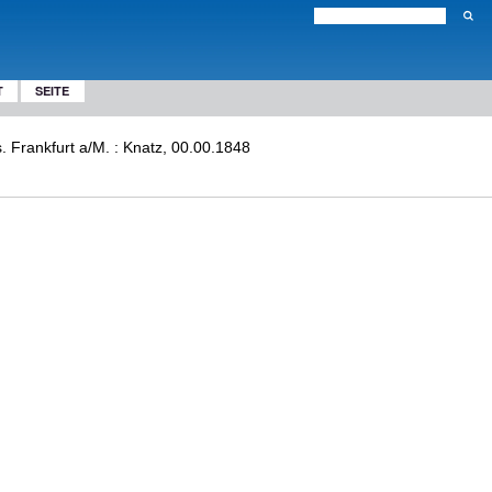
T
SEITE
. Frankfurt a/M. : Knatz, 00.00.1848