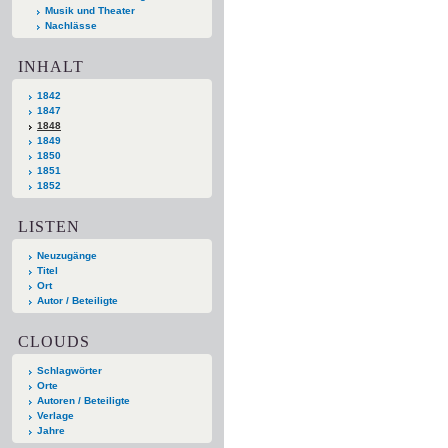
Musik und Theater
Nachlässe
INHALT
1842
1847
1848
1849
1850
1851
1852
LISTEN
Neuzugänge
Titel
Ort
Autor / Beteiligte
CLOUDS
Schlagwörter
Orte
Autoren / Beteiligte
Verlage
Jahre