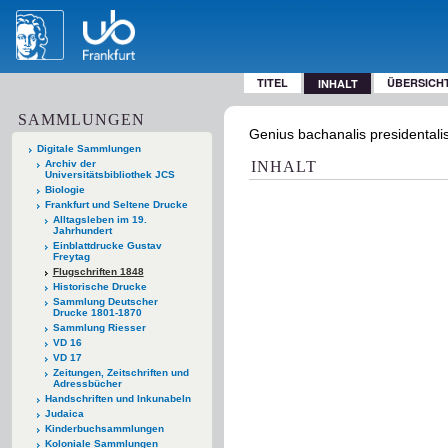
TITEL
ÜBERSICH
INHALT
SAMMLUNGEN
Genius bachanalis presidentalis
Digitale Sammlungen
Archiv der
INHALT
Universitätsbibliothek JCS
Biologie
Frankfurt und Seltene Drucke
Alltagsleben im 19.
Jahrhundert
Einblattdrucke Gustav
Freytag
Flugschriften 1848
Historische Drucke
Sammlung Deutscher
Drucke 1801-1870
Sammlung Riesser
VD 16
VD 17
Zeitungen, Zeitschriften und
Adressbücher
Handschriften und Inkunabeln
Judaica
Kinderbuchsammlungen
Koloniale Sammlungen