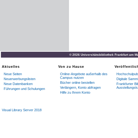
© 2026 Universitätsbibliothek Frankfurt am M
Aktuelles
Von zu Hause
Veröffentli
Neue Seiten
Online-Angebote außerhalb des
Hochschulpubl
Campus nutzen
Neuerwerbungslisten
Digitale Samm
Bücher online bestellen
Neue Datenbanken
Frankfurter Bi
Verlängern, Konto abfragen
Ausstellungsk
Führungen und Schulungen
Hilfe zu Ihrem Konto
Visual Library Server 2018