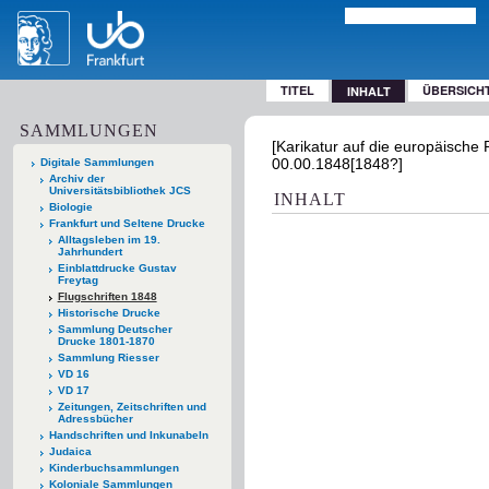
TITEL
ÜBERSICH
INHALT
SAMMLUNGEN
[Karikatur auf die europäische P
00.00.1848[1848?]
Digitale Sammlungen
Archiv der
Universitätsbibliothek JCS
INHALT
Biologie
Frankfurt und Seltene Drucke
Alltagsleben im 19.
Jahrhundert
Einblattdrucke Gustav
Freytag
Flugschriften 1848
Historische Drucke
Sammlung Deutscher
Drucke 1801-1870
Sammlung Riesser
VD 16
VD 17
Zeitungen, Zeitschriften und
Adressbücher
Handschriften und Inkunabeln
Judaica
Kinderbuchsammlungen
Koloniale Sammlungen