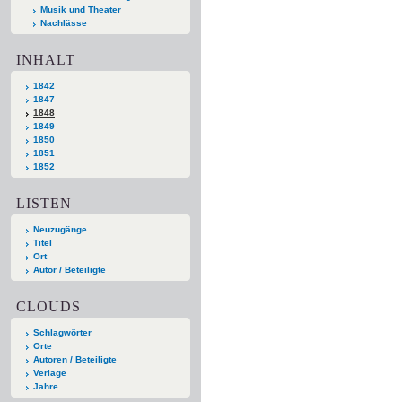
Musik und Theater
Nachlässe
INHALT
1842
1847
1848
1849
1850
1851
1852
LISTEN
Neuzugänge
Titel
Ort
Autor / Beteiligte
CLOUDS
Schlagwörter
Orte
Autoren / Beteiligte
Verlage
Jahre