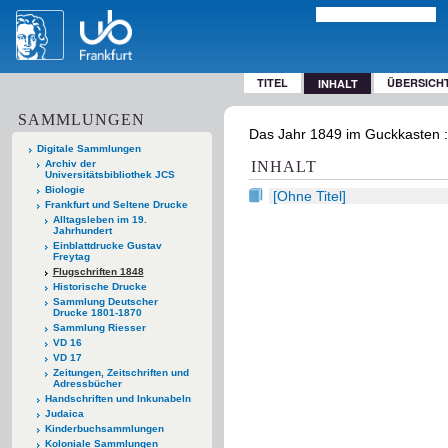
TITEL
ÜBERSICH
INHALT
SAMMLUNGEN
Das Jahr 1849 im Guckkasten : 
Digitale Sammlungen
Archiv der
INHALT
Universitätsbibliothek JCS
Biologie
[Ohne Titel]
Frankfurt und Seltene Drucke
Alltagsleben im 19.
Jahrhundert
Einblattdrucke Gustav
Freytag
Flugschriften 1848
Historische Drucke
Sammlung Deutscher
Drucke 1801-1870
Sammlung Riesser
VD 16
VD 17
Zeitungen, Zeitschriften und
Adressbücher
Handschriften und Inkunabeln
Judaica
Kinderbuchsammlungen
Koloniale Sammlungen