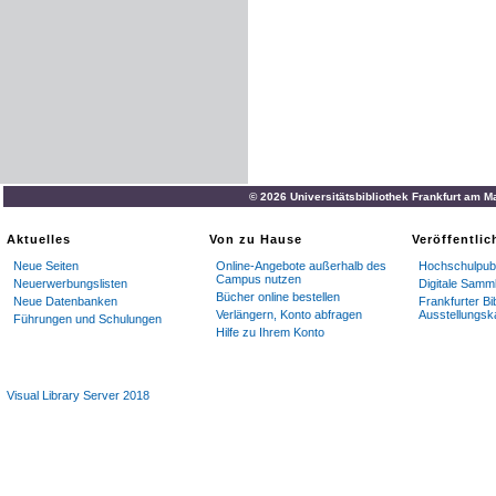
© 2026 Universitätsbibliothek Frankfurt am M
Aktuelles
Von zu Hause
Veröffentli
Neue Seiten
Online-Angebote außerhalb des
Hochschulpubl
Campus nutzen
Neuerwerbungslisten
Digitale Samm
Bücher online bestellen
Neue Datenbanken
Frankfurter Bi
Verlängern, Konto abfragen
Ausstellungsk
Führungen und Schulungen
Hilfe zu Ihrem Konto
Visual Library Server 2018