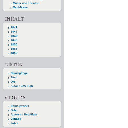
Musik und Theater
Nachlässe
INHALT
1842
1847
1848
1849
1850
1851
1852
LISTEN
Neuzugänge
Titel
Ort
Autor / Beteiligte
CLOUDS
Schlagwörter
Orte
Autoren / Beteiligte
Verlage
Jahre