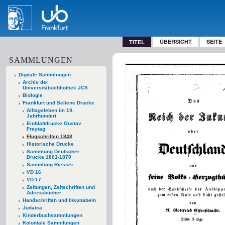
ÜBERSICHT
SEITE
TITEL
SAMMLUNGEN
Digitale Sammlungen
Archiv der
Universitätsbibliothek JCS
Biologie
Frankfurt und Seltene Drucke
Alltagsleben im 19.
Jahrhundert
Einblattdrucke Gustav
Freytag
Flugschriften 1848
Historische Drucke
Sammlung Deutscher
Drucke 1801-1870
Sammlung Riesser
VD 16
VD 17
Zeitungen, Zeitschriften und
Adressbücher
Handschriften und Inkunabeln
Judaica
Kinderbuchsammlungen
Koloniale Sammlungen