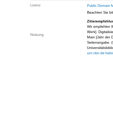
Lizenz
Public Domain M
Beachten Sie bi
Zitierempfehlu
Wir empfehlen I
Werk]. Digitalis
Nutzung
Main [Jahr der D
Seitenangabe. (B
Universitätsbib
urn:nbn:de:hebi