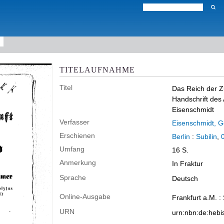
TITELAUFNAHME
Titel
Das Reich der Z
Handschrift des 
Eisenschmidt
Verfasser
Eisenschmidt, Go
Erschienen
Berlin
:
Subilin
,
Umfang
16 S.
Anmerkung
In Fraktur
Sprache
Deutsch
Online-Ausgabe
Frankfurt a.M. :
URN
urn:nbn:de:heb