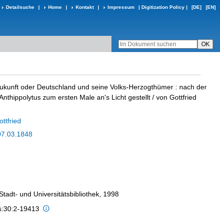
Detailsuche
|
Home
|
Kontakt
|
Impressum
|
Digitization Policy
|
[DE]
[EN]
ukunft oder Deutschland und seine Volks-Herzogthümer
:
nach der
Anthippolytus zum ersten Male an's Licht gestellt
/ von Gottfried
ttfried
07.03.1848
 Stadt- und Universitätsbibliothek, 1998
is:30:2-19413