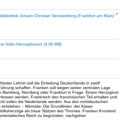
sbibliothek Johann Christian Senckenberg (Frankfurt am Main)
t
ine Volks-Herzogthümer
[
4,06 MB
]
oster Lehnin soll die Einteilung Deutschlands in zwölf
ührung schaffen. Franken soll wegen seiner zentralen Lage
n Bamberg, Nürnberg oder Frankfurt in Frage. Einem Herzogtum
lossen werden, Frankreich den französischen Teil erhalten und
ht sollen die Niederlande werden. Aus den nichtdeutschen
 entstehen. - Wentzke: Die Grundlinien: der Kaiser
 Volksherzöge als treue Stützen des Thrones. Franken Kronland.
h-orientalisches Reich zu begründen, nachgehen