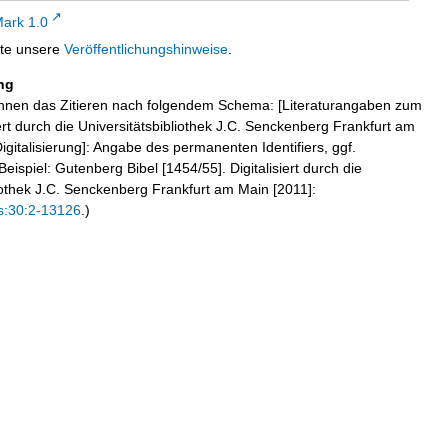
ark 1.0
tte unsere
Veröffentlichungshinweise
.
ng
hnen das Zitieren nach folgendem Schema: [Literaturangaben zum
iert durch die Universitätsbibliothek J.C. Senckenberg Frankfurt am
igitalisierung]: Angabe des permanenten Identifiers, ggf.
eispiel: Gutenberg Bibel [1454/55]. Digitalisiert durch die
liothek J.C. Senckenberg Frankfurt am Main [2011]:
s:30:2-13126
.)