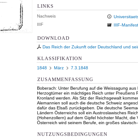
LINKS
Nachweis
Universitaet
IIIF
IIIF-Manifes
DOWNLOAD
Das Reich der Zukunft oder Deutschland und se
KLASSIFIKATION
1848
März
7.3.1848
ZUSAMMENFASSUNG
Boberach: Unter Berufung auf die Weissagung aus Kl
Herzogtümer ein mächtiges Reich unter Preußens F
Kronland werden. Als Sitz der Reichsgewalt komme
Alemannien soll auch die deutsche Schweiz angesch
dafür das Elsaß zurückgeben. Die deutsche Seemac
Ländern Österreichs soll ein Austroslawisches Reich
(Hohenzollern) auf dem Gipfel höchster Macht, die
Österreich wird seinem Berufe, ein großes slavisc
NUTZUNGSBEDINGUNGEN