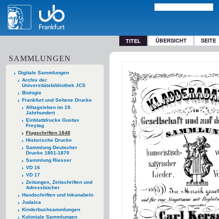
ÜBERSICHT
SEITE
TITEL
SAMMLUNGEN
Digitale Sammlungen
Archiv der
Universitätsbibliothek JCS
Biologie
Frankfurt und Seltene Drucke
Alltagsleben im 19.
Jahrhundert
Einblattdrucke Gustav
Freytag
Flugschriften 1848
Historische Drucke
Sammlung Deutscher
Drucke 1801-1870
Sammlung Riesser
VD 16
VD 17
Zeitungen, Zeitschriften und
Adressbücher
Handschriften und Inkunabeln
Judaica
Kinderbuchsammlungen
Koloniale Sammlungen