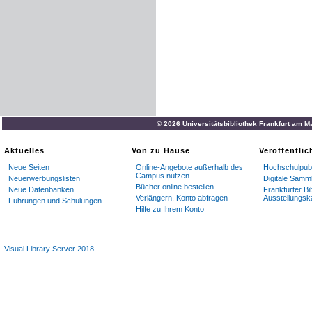
© 2026 Universitätsbibliothek Frankfurt am M
Aktuelles
Von zu Hause
Veröffentli
Neue Seiten
Online-Angebote außerhalb des
Hochschulpubl
Campus nutzen
Neuerwerbungslisten
Digitale Samm
Bücher online bestellen
Neue Datenbanken
Frankfurter Bi
Verlängern, Konto abfragen
Ausstellungsk
Führungen und Schulungen
Hilfe zu Ihrem Konto
Visual Library Server 2018