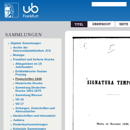
ÜBERSICHT
SEITE
TITEL
SAMMLUNGEN
Digitale Sammlungen
Archiv der
Universitätsbibliothek JCS
Biologie
Frankfurt und Seltene Drucke
Alltagsleben im 19.
Jahrhundert
Einblattdrucke Gustav
Freytag
Flugschriften 1848
Historische Drucke
Sammlung Deutscher
Drucke 1801-1870
Sammlung Riesser
VD 16
VD 17
Zeitungen, Zeitschriften und
Adressbücher
Handschriften und Inkunabeln
Judaica
Kinderbuchsammlungen
Koloniale Sammlungen