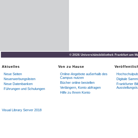
© 2026 Universitätsbibliothek Frankfurt am M
Aktuelles
Von zu Hause
Veröffentli
Neue Seiten
Online-Angebote außerhalb des
Hochschulpubl
Campus nutzen
Neuerwerbungslisten
Digitale Samm
Bücher online bestellen
Neue Datenbanken
Frankfurter Bi
Verlängern, Konto abfragen
Ausstellungsk
Führungen und Schulungen
Hilfe zu Ihrem Konto
Visual Library Server 2018