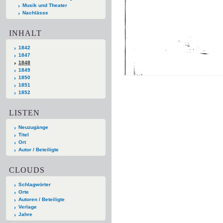
Musik und Theater
Nachlässe
INHALT
1842
1847
1848
1849
1850
1851
1852
LISTEN
Neuzugänge
Titel
Ort
Autor / Beteiligte
CLOUDS
Schlagwörter
Orte
Autoren / Beteiligte
Verlage
Jahre