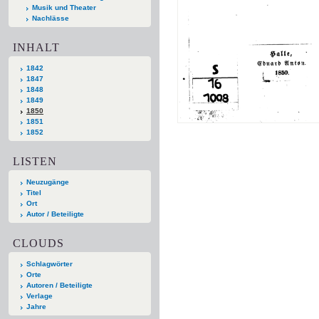
Musik und Theater
Nachlässe
INHALT
1842
1847
1848
1849
1850
1851
1852
LISTEN
Neuzugänge
Titel
Ort
Autor / Beteiligte
CLOUDS
Schlagwörter
Orte
Autoren / Beteiligte
Verlage
Jahre