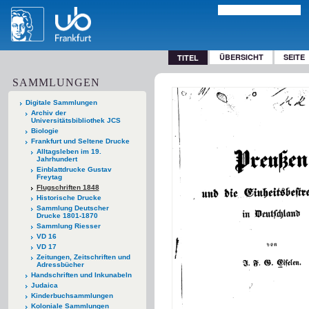
ÜBERSICHT
SEITE
TITEL
SAMMLUNGEN
Digitale Sammlungen
Archiv der
Universitätsbibliothek JCS
Biologie
Frankfurt und Seltene Drucke
Alltagsleben im 19.
Jahrhundert
Einblattdrucke Gustav
Freytag
Flugschriften 1848
Historische Drucke
Sammlung Deutscher
Drucke 1801-1870
Sammlung Riesser
VD 16
VD 17
Zeitungen, Zeitschriften und
Adressbücher
Handschriften und Inkunabeln
Judaica
Kinderbuchsammlungen
Koloniale Sammlungen