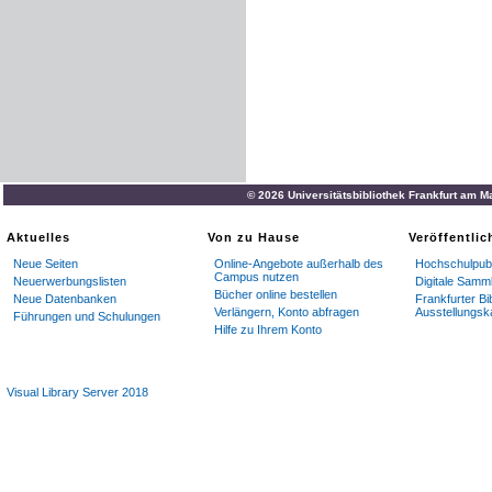
© 2026 Universitätsbibliothek Frankfurt am M
Aktuelles
Von zu Hause
Veröffentli
Neue Seiten
Online-Angebote außerhalb des
Hochschulpubl
Campus nutzen
Neuerwerbungslisten
Digitale Samm
Bücher online bestellen
Neue Datenbanken
Frankfurter Bi
Verlängern, Konto abfragen
Ausstellungsk
Führungen und Schulungen
Hilfe zu Ihrem Konto
Visual Library Server 2018