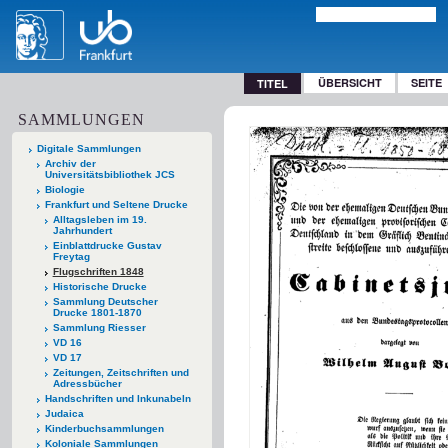
ÜBERSICHT
SEITE
TITEL
SAMMLUNGEN
Digitale Sammlungen
Archiv der
Universitätsbibliothek JCS
Biologie
Frankfurt und Seltene Drucke
Alltagsleben im 19.
Jahrhundert
Einblattdrucke Gustav
Freytag
Flugschriften 1848
Historische Drucke
Sammlung Deutscher
Drucke 1801-1870
Sammlung Riesser
VD 16
VD 17
Zeitungen, Zeitschriften und
Adressbücher
Handschriften und Inkunabeln
Judaica
Kinderbuchsammlungen
Koloniale Sammlungen