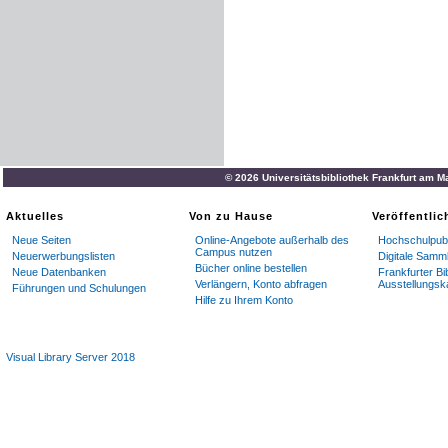
© 2026 Universitätsbibliothek Frankfurt am M
Aktuelles
Von zu Hause
Veröffentli
Neue Seiten
Online-Angebote außerhalb des
Hochschulpubl
Campus nutzen
Neuerwerbungslisten
Digitale Samm
Bücher online bestellen
Neue Datenbanken
Frankfurter Bi
Verlängern, Konto abfragen
Ausstellungsk
Führungen und Schulungen
Hilfe zu Ihrem Konto
Visual Library Server 2018