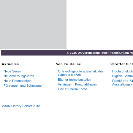
© 2026 Universitätsbibliothek Frankfurt am M
Aktuelles
Von zu Hause
Veröffentli
Neue Seiten
Online-Angebote außerhalb des
Hochschulpubl
Campus nutzen
Neuerwerbungslisten
Digitale Samm
Bücher online bestellen
Neue Datenbanken
Frankfurter Bi
Verlängern, Konto abfragen
Ausstellungsk
Führungen und Schulungen
Hilfe zu Ihrem Konto
Visual Library Server 2018