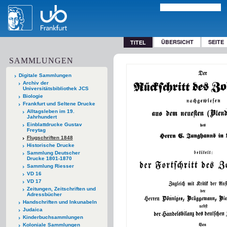
ÜBERSICHT
SEITE
TITEL
SAMMLUNGEN
Digitale Sammlungen
Archiv der
Universitätsbibliothek JCS
Biologie
Frankfurt und Seltene Drucke
Alltagsleben im 19.
Jahrhundert
Einblattdrucke Gustav
Freytag
Flugschriften 1848
Historische Drucke
Sammlung Deutscher
Drucke 1801-1870
Sammlung Riesser
VD 16
VD 17
Zeitungen, Zeitschriften und
Adressbücher
Handschriften und Inkunabeln
Judaica
Kinderbuchsammlungen
Koloniale Sammlungen