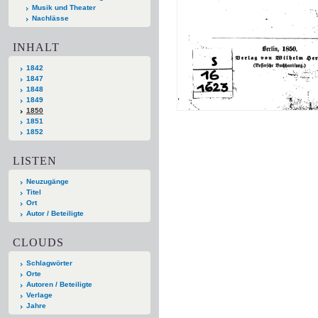
Musik und Theater
Nachlässe
INHALT
1842
1847
1848
1849
1850
1851
1852
LISTEN
Neuzugänge
Titel
Ort
Autor / Beteiligte
CLOUDS
Schlagwörter
Orte
Autoren / Beteiligte
Verlage
Jahre