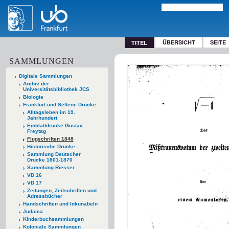
ÜBERSICHT
SEITE
TITEL
SAMMLUNGEN
Digitale Sammlungen
Archiv der
Universitätsbibliothek JCS
Biologie
Frankfurt und Seltene Drucke
Alltagsleben im 19.
Jahrhundert
Einblattdrucke Gustav
Freytag
Flugschriften 1848
Historische Drucke
Sammlung Deutscher
Drucke 1801-1870
Sammlung Riesser
VD 16
VD 17
Zeitungen, Zeitschriften und
Adressbücher
Handschriften und Inkunabeln
Judaica
Kinderbuchsammlungen
Koloniale Sammlungen