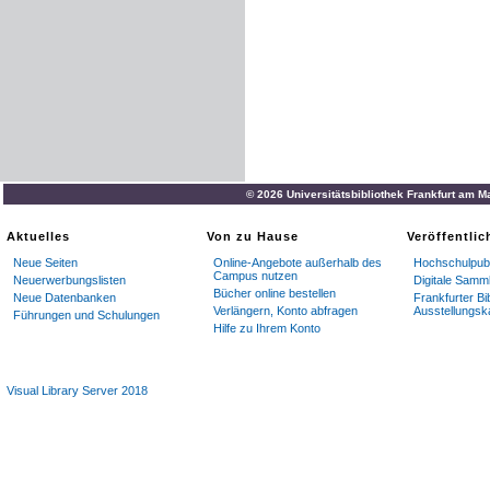
© 2026 Universitätsbibliothek Frankfurt am M
Aktuelles
Von zu Hause
Veröffentli
Neue Seiten
Online-Angebote außerhalb des
Hochschulpubl
Campus nutzen
Neuerwerbungslisten
Digitale Samm
Bücher online bestellen
Neue Datenbanken
Frankfurter Bi
Verlängern, Konto abfragen
Ausstellungsk
Führungen und Schulungen
Hilfe zu Ihrem Konto
Visual Library Server 2018