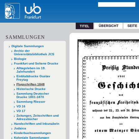
ÜBERSICHT
SEITE
TITEL
SAMMLUNGEN
Digitale Sammlungen
Archiv der
Universitätsbibliothek JCS
Biologie
Frankfurt und Seltene Drucke
Alltagsleben im 19.
Jahrhundert
Einblattdrucke Gustav
Freytag
Flugschriften 1848
Historische Drucke
Sammlung Deutscher
Drucke 1801-1870
Sammlung Riesser
VD 16
VD 17
Zeitungen, Zeitschriften und
Adressbücher
Handschriften und Inkunabeln
Judaica
Kinderbuchsammlungen
Koloniale Sammlungen