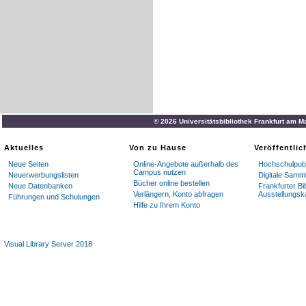
© 2026 Universitätsbibliothek Frankfurt am M
Aktuelles
Von zu Hause
Veröffentli
Neue Seiten
Online-Angebote außerhalb des
Hochschulpubl
Campus nutzen
Neuerwerbungslisten
Digitale Samm
Bücher online bestellen
Neue Datenbanken
Frankfurter Bi
Verlängern, Konto abfragen
Ausstellungsk
Führungen und Schulungen
Hilfe zu Ihrem Konto
Visual Library Server 2018