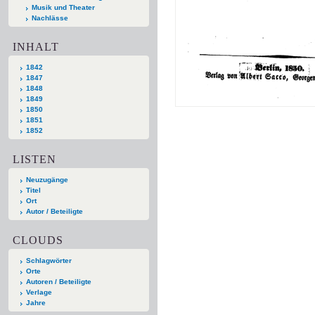
Musik und Theater
Nachlässe
INHALT
1842
1847
1848
1849
1850
1851
1852
LISTEN
Neuzugänge
Titel
Ort
Autor / Beteiligte
CLOUDS
Schlagwörter
Orte
Autoren / Beteiligte
Verlage
Jahre