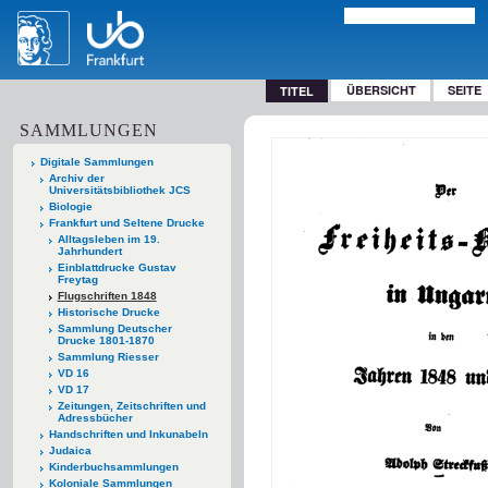
ÜBERSICHT
SEITE
TITEL
SAMMLUNGEN
Digitale Sammlungen
Archiv der
Universitätsbibliothek JCS
Biologie
Frankfurt und Seltene Drucke
Alltagsleben im 19.
Jahrhundert
Einblattdrucke Gustav
Freytag
Flugschriften 1848
Historische Drucke
Sammlung Deutscher
Drucke 1801-1870
Sammlung Riesser
VD 16
VD 17
Zeitungen, Zeitschriften und
Adressbücher
Handschriften und Inkunabeln
Judaica
Kinderbuchsammlungen
Koloniale Sammlungen