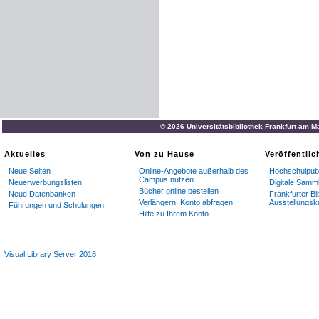
© 2026 Universitätsbibliothek Frankfurt am M
Aktuelles
Von zu Hause
Veröffentli
Neue Seiten
Online-Angebote außerhalb des
Hochschulpubl
Campus nutzen
Neuerwerbungslisten
Digitale Samm
Bücher online bestellen
Neue Datenbanken
Frankfurter Bi
Verlängern, Konto abfragen
Ausstellungsk
Führungen und Schulungen
Hilfe zu Ihrem Konto
Visual Library Server 2018