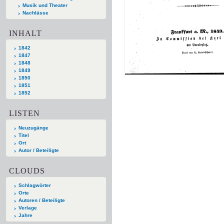
Musik und Theater
Nachlässe
INHALT
1842
1847
1848
1849
1850
1851
1852
LISTEN
Neuzugänge
Titel
Ort
Autor / Beteiligte
CLOUDS
Schlagwörter
Orte
Autoren / Beteiligte
Verlage
Jahre