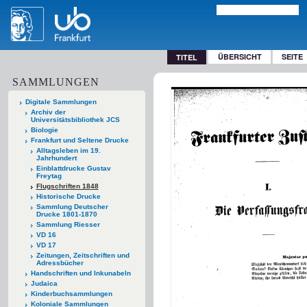
ÜBERSICHT
SEITE
TITEL
SAMMLUNGEN
Digitale Sammlungen
Archiv der
Universitätsbibliothek JCS
Biologie
Frankfurt und Seltene Drucke
Alltagsleben im 19.
Jahrhundert
Einblattdrucke Gustav
Freytag
Flugschriften 1848
Historische Drucke
Sammlung Deutscher
Drucke 1801-1870
Sammlung Riesser
VD 16
VD 17
Zeitungen, Zeitschriften und
Adressbücher
Handschriften und Inkunabeln
Judaica
Kinderbuchsammlungen
Koloniale Sammlungen