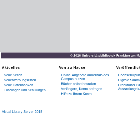
© 2026 Universitätsbibliothek Frankfurt am M
Aktuelles
Von zu Hause
Veröffentli
Neue Seiten
Online-Angebote außerhalb des
Hochschulpubl
Campus nutzen
Neuerwerbungslisten
Digitale Samm
Bücher online bestellen
Neue Datenbanken
Frankfurter Bi
Verlängern, Konto abfragen
Ausstellungsk
Führungen und Schulungen
Hilfe zu Ihrem Konto
Visual Library Server 2018