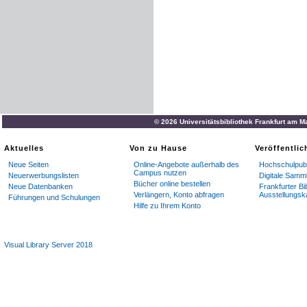
© 2026 Universitätsbibliothek Frankfurt am M
Aktuelles
Von zu Hause
Veröffentli
Neue Seiten
Online-Angebote außerhalb des
Hochschulpubl
Campus nutzen
Neuerwerbungslisten
Digitale Samm
Bücher online bestellen
Neue Datenbanken
Frankfurter Bi
Verlängern, Konto abfragen
Ausstellungsk
Führungen und Schulungen
Hilfe zu Ihrem Konto
Visual Library Server 2018