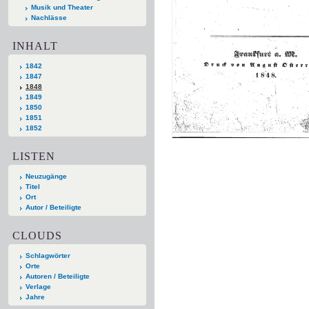
Musik und Theater
Nachlässe
INHALT
1842
1847
1848
1849
1850
1851
1852
LISTEN
Neuzugänge
Titel
Ort
Autor / Beteiligte
CLOUDS
Schlagwörter
Orte
Autoren / Beteiligte
Verlage
Jahre