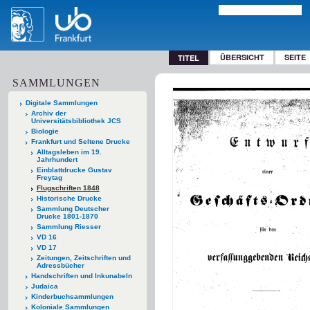
ÜBERSICHT
SEITE
TITEL
SAMMLUNGEN
Digitale Sammlungen
Archiv der
Universitätsbibliothek JCS
Biologie
Frankfurt und Seltene Drucke
Alltagsleben im 19.
Jahrhundert
Einblattdrucke Gustav
Freytag
Flugschriften 1848
Historische Drucke
Sammlung Deutscher
Drucke 1801-1870
Sammlung Riesser
VD 16
VD 17
Zeitungen, Zeitschriften und
Adressbücher
Handschriften und Inkunabeln
Judaica
Kinderbuchsammlungen
Koloniale Sammlungen