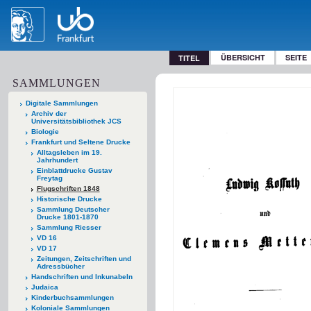
ÜBERSICHT
SEITE
TITEL
SAMMLUNGEN
Digitale Sammlungen
Archiv der
Universitätsbibliothek JCS
Biologie
Frankfurt und Seltene Drucke
Alltagsleben im 19.
Jahrhundert
Einblattdrucke Gustav
Freytag
Flugschriften 1848
Historische Drucke
Sammlung Deutscher
Drucke 1801-1870
Sammlung Riesser
VD 16
VD 17
Zeitungen, Zeitschriften und
Adressbücher
Handschriften und Inkunabeln
Judaica
Kinderbuchsammlungen
Koloniale Sammlungen