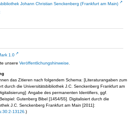
sbibliothek Johann Christian Senckenberg (Frankfurt am Main)
t
ark 1.0
tte unsere
Veröffentlichungshinweise
.
ng
hnen das Zitieren nach folgendem Schema: [Literaturangaben zum
iert durch die Universitätsbibliothek J.C. Senckenberg Frankfurt am
igitalisierung]: Angabe des permanenten Identifiers, ggf.
eispiel: Gutenberg Bibel [1454/55]. Digitalisiert durch die
liothek J.C. Senckenberg Frankfurt am Main [2011]:
s:30:2-13126
.)