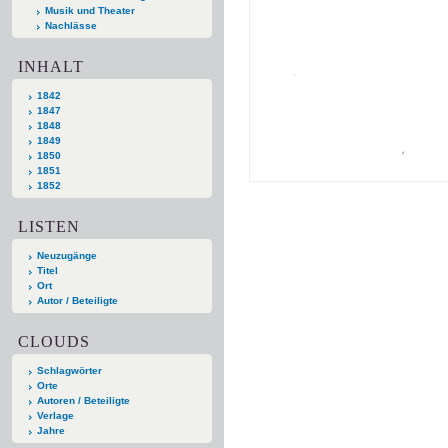
Musik und Theater
Nachlässe
INHALT
1842
1847
1848
1849
1850
1851
1852
LISTEN
Neuzugänge
Titel
Ort
Autor / Beteiligte
CLOUDS
Schlagwörter
Orte
Autoren / Beteiligte
Verlage
Jahre