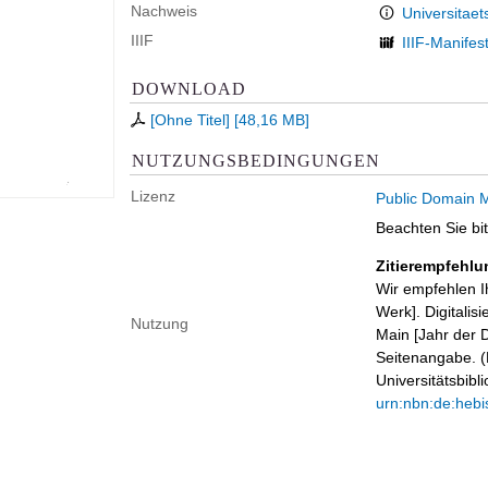
Nachweis
Universitaet
IIIF
IIIF-Manifes
DOWNLOAD
[Ohne Titel]
[
48,16 MB
]
NUTZUNGSBEDINGUNGEN
Lizenz
Public Domain M
Beachten Sie bi
Zitierempfehlu
Wir empfehlen I
Werk]. Digitalis
Nutzung
Main [Jahr der D
Seitenangabe. (B
Universitätsbib
urn:nbn:de:hebi