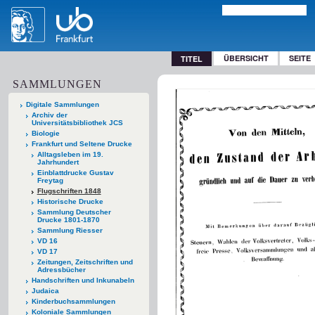
ÜBERSICHT
SEITE
TITEL
SAMMLUNGEN
Digitale Sammlungen
Archiv der
Universitätsbibliothek JCS
Biologie
Frankfurt und Seltene Drucke
Alltagsleben im 19.
Jahrhundert
Einblattdrucke Gustav
Freytag
Flugschriften 1848
Historische Drucke
Sammlung Deutscher
Drucke 1801-1870
Sammlung Riesser
VD 16
VD 17
Zeitungen, Zeitschriften und
Adressbücher
Handschriften und Inkunabeln
Judaica
Kinderbuchsammlungen
Koloniale Sammlungen