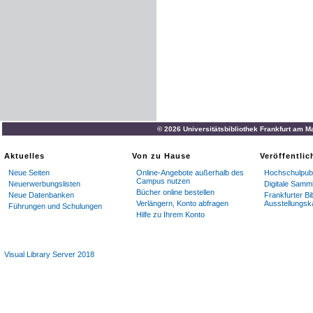
© 2026 Universitätsbibliothek Frankfurt am M
Aktuelles
Von zu Hause
Veröffentli
Neue Seiten
Online-Angebote außerhalb des
Hochschulpubl
Campus nutzen
Neuerwerbungslisten
Digitale Samm
Bücher online bestellen
Neue Datenbanken
Frankfurter Bi
Verlängern, Konto abfragen
Ausstellungsk
Führungen und Schulungen
Hilfe zu Ihrem Konto
Visual Library Server 2018