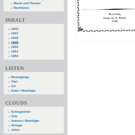
Musik und Theater
Nachlässe
INHALT
1842
1847
1848
1849
1850
1851
1852
LISTEN
Neuzugänge
Titel
Ort
Autor / Beteiligte
CLOUDS
Schlagwörter
Orte
Autoren / Beteiligte
Verlage
Jahre