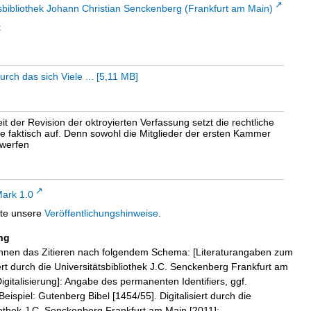
sbibliothek Johann Christian Senckenberg (Frankfurt am Main)
t
rch das sich Viele ...
[
5,11 MB
]
eit der Revision der oktroyierten Verfassung setzt die rechtliche
e faktisch auf. Denn sowohl die Mitglieder der ersten Kammer
rwerfen
ark 1.0
tte unsere
Veröffentlichungshinweise
.
ng
hnen das Zitieren nach folgendem Schema: [Literaturangaben zum
iert durch die Universitätsbibliothek J.C. Senckenberg Frankfurt am
igitalisierung]: Angabe des permanenten Identifiers, ggf.
eispiel: Gutenberg Bibel [1454/55]. Digitalisiert durch die
liothek J.C. Senckenberg Frankfurt am Main [2011]: