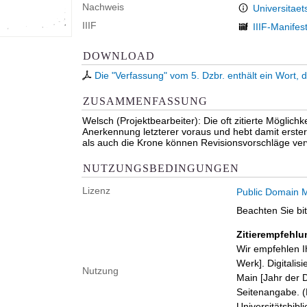
Nachweis
Universitaet
IIIF
IIIF-Manifes
DOWNLOAD
Die "Verfassung" vom 5. Dzbr. enthält ein Wort, du
ZUSAMMENFASSUNG
Welsch (Projektbearbeiter): Die oft zitierte Möglichk
Anerkennung letzterer voraus und hebt damit erster
als auch die Krone können Revisionsvorschläge ve
NUTZUNGSBEDINGUNGEN
Lizenz
Public Domain M
Beachten Sie bi
Zitierempfehlu
Wir empfehlen I
Werk]. Digitalis
Nutzung
Main [Jahr der D
Seitenangabe. (B
Universitätsbib