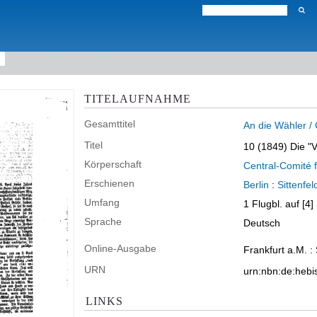
TITELAUFNAHME
Gesamttitel
An die Wähler /
Titel
10 (1849)
Die "V
Körperschaft
Central-Comité 
Erschienen
Berlin
:
Sittenfel
Umfang
1 Flugbl. auf [4
Sprache
Deutsch
Online-Ausgabe
Frankfurt a.M. :
URN
urn:nbn:de:heb
LINKS