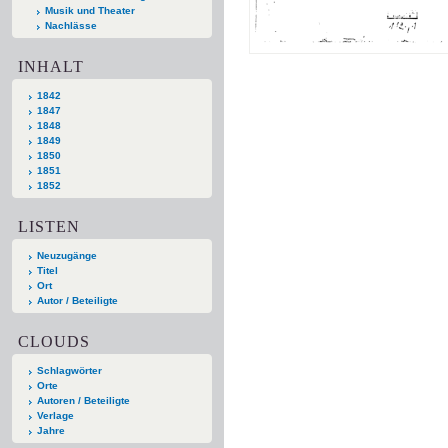
Musik und Theater
Nachlässe
INHALT
1842
1847
1848
1849
1850
1851
1852
LISTEN
Neuzugänge
Titel
Ort
Autor / Beteiligte
CLOUDS
Schlagwörter
Orte
Autoren / Beteiligte
Verlage
Jahre