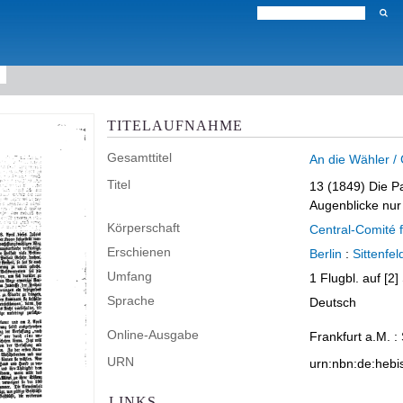
TITELAUFNAHME
Gesamttitel
An die Wähler /
Titel
13 (1849)
Die P
Augenblicke nur 
Körperschaft
Central-Comité 
Erschienen
Berlin
:
Sittenfel
Umfang
1 Flugbl. auf [2
Sprache
Deutsch
Online-Ausgabe
Frankfurt a.M. :
URN
urn:nbn:de:heb
LINKS