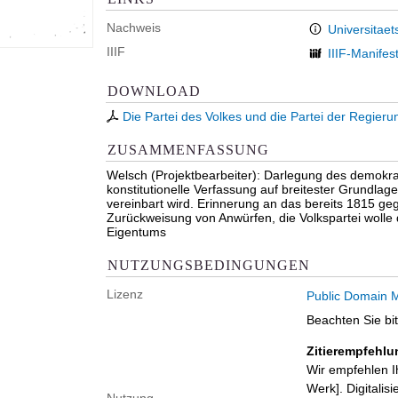
Nachweis
Universitaet
IIIF
IIIF-Manifes
DOWNLOAD
Die Partei des Volkes und die Partei der Regierun
ZUSAMMENFASSUNG
Welsch (Projektbearbeiter): Darlegung des demokra
konstitutionelle Verfassung auf breitester Grundl
vereinbart wird. Erinnerung an das bereits 1815 g
Zurückweisung von Anwürfen, die Volkspartei wolle 
Eigentums
NUTZUNGSBEDINGUNGEN
Lizenz
Public Domain M
Beachten Sie bi
Zitierempfehlu
Wir empfehlen I
Werk]. Digitalis