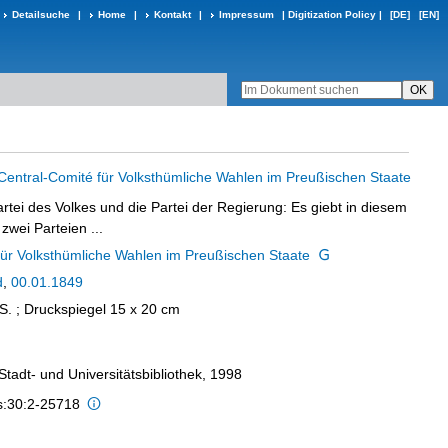
Detailsuche
|
Home
|
Kontakt
|
Impressum
|
Digitization Policy
|
[DE]
[EN]
 Central-Comité für Volksthümliche Wahlen im Preußischen Staate
artei des Volkes und die Partei der Regierung: Es giebt in diesem
zwei Parteien ...
für Volksthümliche Wahlen im Preußischen Staate
d
,
00.01.1849
] S. ; Druckspiegel 15 x 20 cm
 Stadt- und Universitätsbibliothek, 1998
is:30:2-25718