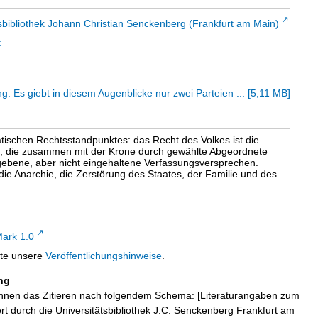
sbibliothek Johann Christian Senckenberg (Frankfurt am Main)
t
g: Es giebt in diesem Augenblicke nur zwei Parteien ...
[
5,11 MB
]
tischen Rechtsstandpunktes: das Recht des Volkes ist die
age, die zusammen mit der Krone durch gewählte Abgeordnete
egebene, aber nicht eingehaltene Verfassungsversprechen.
die Anarchie, die Zerstörung des Staates, der Familie und des
ark 1.0
tte unsere
Veröffentlichungshinweise
.
ng
hnen das Zitieren nach folgendem Schema: [Literaturangaben zum
iert durch die Universitätsbibliothek J.C. Senckenberg Frankfurt am