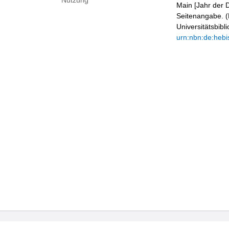
Nutzung
Main [Jahr der D
Seitenangabe. (B
Universitätsbib
urn:nbn:de:hebi