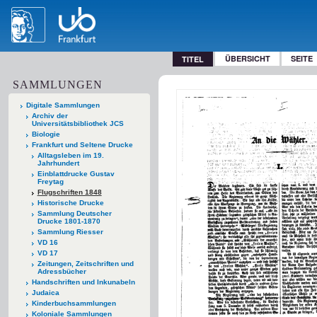
ÜBERSICHT
SEITE
TITEL
SAMMLUNGEN
Digitale Sammlungen
Archiv der
Universitätsbibliothek JCS
Biologie
Frankfurt und Seltene Drucke
Alltagsleben im 19.
Jahrhundert
Einblattdrucke Gustav
Freytag
Flugschriften 1848
Historische Drucke
Sammlung Deutscher
Drucke 1801-1870
Sammlung Riesser
VD 16
VD 17
Zeitungen, Zeitschriften und
Adressbücher
Handschriften und Inkunabeln
Judaica
Kinderbuchsammlungen
Koloniale Sammlungen