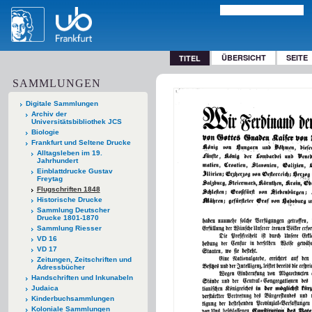
ÜBERSICHT
SEITE
TITEL
SAMMLUNGEN
Digitale Sammlungen
Archiv der
Universitätsbibliothek JCS
Biologie
Frankfurt und Seltene Drucke
Alltagsleben im 19.
Jahrhundert
Einblattdrucke Gustav
Freytag
Flugschriften 1848
Historische Drucke
Sammlung Deutscher
Drucke 1801-1870
Sammlung Riesser
VD 16
VD 17
Zeitungen, Zeitschriften und
Adressbücher
Handschriften und Inkunabeln
Judaica
Kinderbuchsammlungen
Koloniale Sammlungen