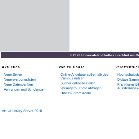
© 2026 Universitätsbibliothek Frankfurt am M
Aktuelles
Von zu Hause
Veröffentli
Neue Seiten
Online-Angebote außerhalb des
Hochschulpubl
Campus nutzen
Neuerwerbungslisten
Digitale Samm
Bücher online bestellen
Neue Datenbanken
Frankfurter Bi
Verlängern, Konto abfragen
Ausstellungsk
Führungen und Schulungen
Hilfe zu Ihrem Konto
Visual Library Server 2018