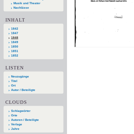
Musik und Theater
Nachlässe
INHALT
1842
1847
1848
1849
1850
1851
1852
LISTEN
Neuzugänge
Titel
Ort
Autor / Beteiligte
CLOUDS
Schlagwörter
Orte
Autoren / Beteiligte
Verlage
Jahre