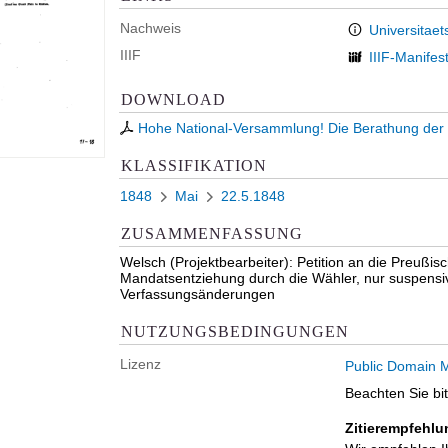
Nachweis
Universitaet
IIIF
IIIF-Manifes
DOWNLOAD
Hohe National-Versammlung! Die Berathung der 
KLASSIFIKATION
1848
Mai
22.5.1848
ZUSAMMENFASSUNG
Welsch (Projektbearbeiter): Petition an die Preußi
Mandatsentziehung durch die Wähler, nur suspensiv
Verfassungsänderungen
NUTZUNGSBEDINGUNGEN
Lizenz
Public Domain M
Beachten Sie bi
Zitierempfehlu