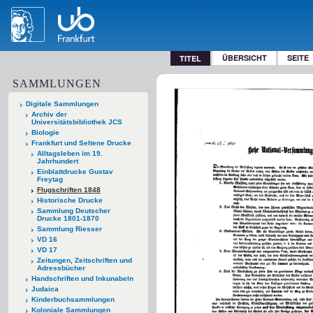
ÜBERSICHT
SEITE
TITEL
SAMMLUNGEN
Digitale Sammlungen
Archiv der
Universitätsbibliothek JCS
Biologie
Frankfurt und Seltene Drucke
Alltagsleben im 19.
Jahrhundert
Einblattdrucke Gustav
Freytag
Flugschriften 1848
Historische Drucke
Sammlung Deutscher
Drucke 1801-1870
Sammlung Riesser
VD 16
VD 17
Zeitungen, Zeitschriften und
Adressbücher
Handschriften und Inkunabeln
Judaica
Kinderbuchsammlungen
Koloniale Sammlungen