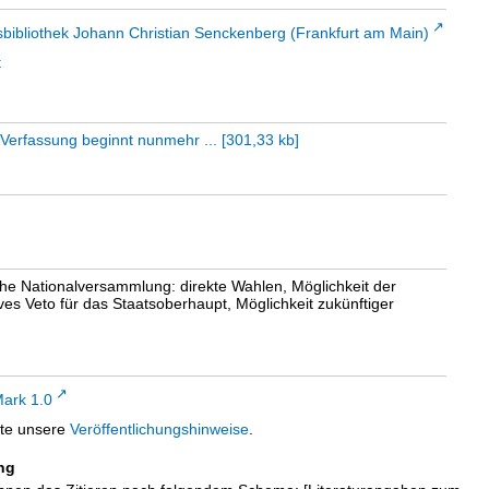
sbibliothek Johann Christian Senckenberg (Frankfurt am Main)
t
Verfassung beginnt nunmehr ...
[
301,33 kb
]
sche Nationalversammlung: direkte Wahlen, Möglichkeit der
es Veto für das Staatsoberhaupt, Möglichkeit zukünftiger
ark 1.0
tte unsere
Veröffentlichungshinweise
.
ng