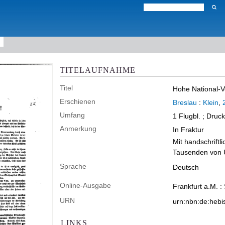
TITELAUFNAHME
Titel
Hohe National-V
Erschienen
Breslau
:
Klein
,
Umfang
1 Flugbl. ; Druc
Anmerkung
In Fraktur
Mit handschriftl
Tausenden von U
Sprache
Deutsch
Online-Ausgabe
Frankfurt a.M. :
URN
urn:nbn:de:heb
LINKS