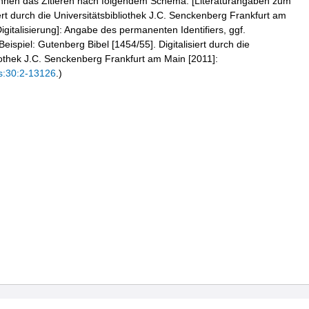
hnen das Zitieren nach folgendem Schema: [Literaturangaben zum
iert durch die Universitätsbibliothek J.C. Senckenberg Frankfurt am
igitalisierung]: Angabe des permanenten Identifiers, ggf.
eispiel: Gutenberg Bibel [1454/55]. Digitalisiert durch die
liothek J.C. Senckenberg Frankfurt am Main [2011]:
s:30:2-13126
.)