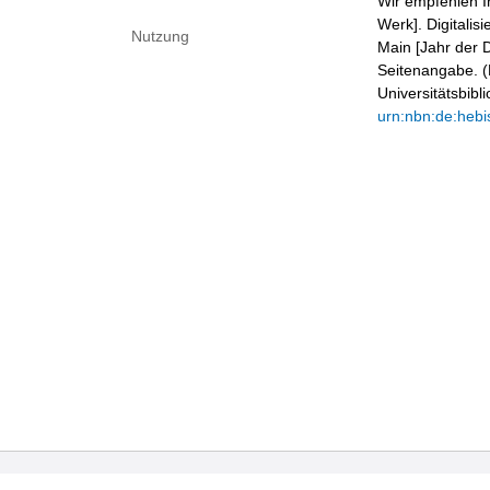
Wir empfehlen I
Werk]. Digitalis
Nutzung
Main [Jahr der D
Seitenangabe. (B
Universitätsbib
urn:nbn:de:hebi