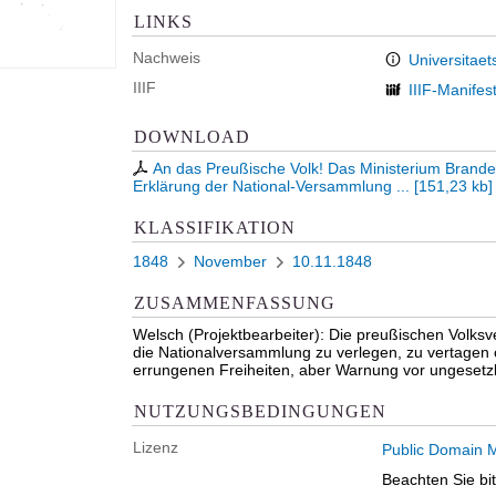
LINKS
Nachweis
Universitaet
IIIF
IIIF-Manifes
DOWNLOAD
An das Preußische Volk! Das Ministerium Brand
Erklärung der National-Versammlung ...
[
151,23 kb
]
KLASSIFIKATION
1848
November
10.11.1848
ZUSAMMENFASSUNG
Welsch (Projektbearbeiter): Die preußischen Volks
die Nationalversammlung zu verlegen, zu vertagen o
errungenen Freiheiten, aber Warnung vor ungesetz
NUTZUNGSBEDINGUNGEN
Lizenz
Public Domain M
Beachten Sie bi