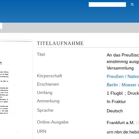
TITELAUFNAHME
Titel
An das Preußisc
einstimmig ausg
Versammlung
Körperschaft
Preußen / Nati
Erschienen
Berlin
:
Moeser 
Umfang
1 Flugbl. ; Druc
Anmerkung
In Fraktur
Sprache
Deutsch
Online-Ausgabe
Frankfurt a.M. :
URN
urn:nbn:de:heb