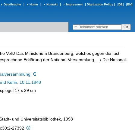
Detailsuche
|
Home
|
Kontakt
|
Impressum
|
Digitization Policy
|
[DE]
[EN]
he Volk! Das Ministerium Brandenburg, welches gegen die fast
esprochene Erklärung der National-Versammlung ...
/ Die National-
onalversammlung
und Kühn
,
10.11.1848
kspiegel 17 x 29 cm
 Stadt- und Universitätsbibliothek, 1998
is:30:2-27392