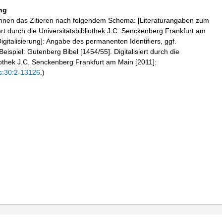
ng
hnen das Zitieren nach folgendem Schema: [Literaturangaben zum
iert durch die Universitätsbibliothek J.C. Senckenberg Frankfurt am
igitalisierung]: Angabe des permanenten Identifiers, ggf.
eispiel: Gutenberg Bibel [1454/55]. Digitalisiert durch die
liothek J.C. Senckenberg Frankfurt am Main [2011]:
s:30:2-13126
.)