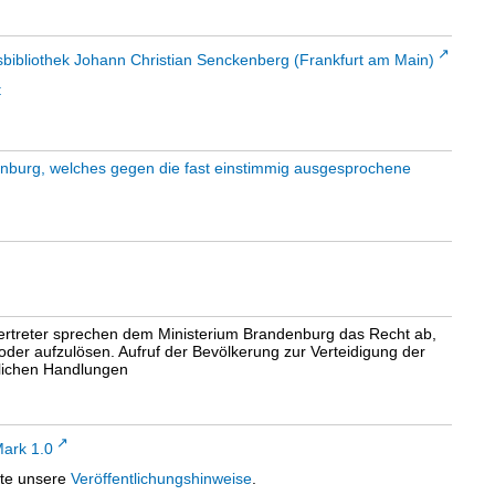
sbibliothek Johann Christian Senckenberg (Frankfurt am Main)
t
enburg, welches gegen die fast einstimmig ausgesprochene
vertreter sprechen dem Ministerium Brandenburg das Recht ab,
der aufzulösen. Aufruf der Bevölkerung zur Verteidigung der
lichen Handlungen
ark 1.0
tte unsere
Veröffentlichungshinweise
.