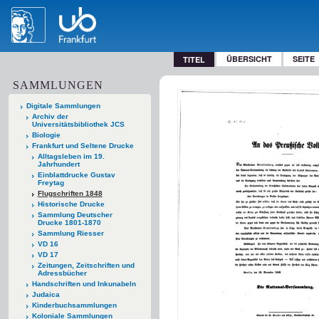
ÜBERSICHT
SEITE
TITEL
SAMMLUNGEN
Digitale Sammlungen
Archiv der
Universitätsbibliothek JCS
Biologie
Frankfurt und Seltene Drucke
Alltagsleben im 19.
Jahrhundert
Einblattdrucke Gustav
Freytag
Flugschriften 1848
Historische Drucke
Sammlung Deutscher
Drucke 1801-1870
Sammlung Riesser
VD 16
VD 17
Zeitungen, Zeitschriften und
Adressbücher
Handschriften und Inkunabeln
Judaica
Kinderbuchsammlungen
Koloniale Sammlungen