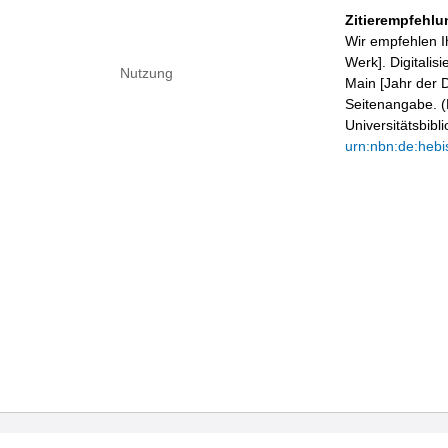
Zitierempfehlu
Wir empfehlen I
Werk]. Digitalis
Nutzung
Main [Jahr der D
Seitenangabe. (B
Universitätsbib
urn:nbn:de:hebi