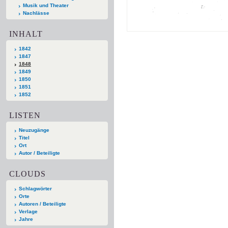
Musik und Theater
Nachlässe
INHALT
1842
1847
1848
1849
1850
1851
1852
LISTEN
Neuzugänge
Titel
Ort
Autor / Beteiligte
CLOUDS
Schlagwörter
Orte
Autoren / Beteiligte
Verlage
Jahre