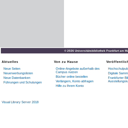
© 2026 Universitätsbibliothek Frankfurt am M
Aktuelles
Von zu Hause
Veröffentli
Neue Seiten
Online-Angebote außerhalb des
Hochschulpubl
Campus nutzen
Neuerwerbungslisten
Digitale Samm
Bücher online bestellen
Neue Datenbanken
Frankfurter Bi
Verlängern, Konto abfragen
Ausstellungsk
Führungen und Schulungen
Hilfe zu Ihrem Konto
Visual Library Server 2018