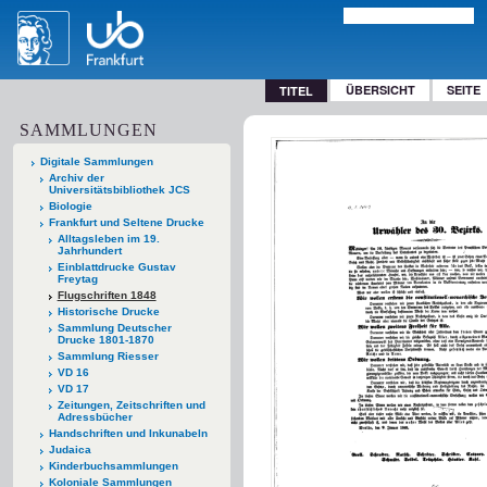
ÜBERSICHT
SEITE
TITEL
SAMMLUNGEN
Digitale Sammlungen
Archiv der
Universitätsbibliothek JCS
Biologie
Frankfurt und Seltene Drucke
Alltagsleben im 19.
Jahrhundert
Einblattdrucke Gustav
Freytag
Flugschriften 1848
Historische Drucke
Sammlung Deutscher
Drucke 1801-1870
Sammlung Riesser
VD 16
VD 17
Zeitungen, Zeitschriften und
Adressbücher
Handschriften und Inkunabeln
Judaica
Kinderbuchsammlungen
Koloniale Sammlungen