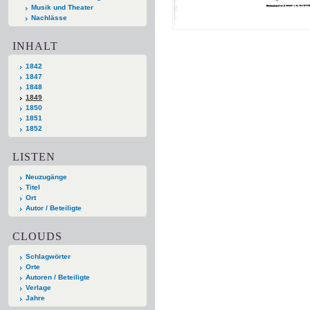
Musik und Theater
Nachlässe
INHALT
1842
1847
1848
1849
1850
1851
1852
LISTEN
Neuzugänge
Titel
Ort
Autor / Beteiligte
CLOUDS
Schlagwörter
Orte
Autoren / Beteiligte
Verlage
Jahre