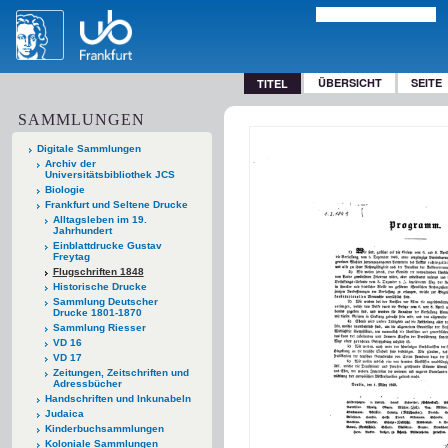
ÜBERSICHT
SEITE
TITEL
SAMMLUNGEN
Digitale Sammlungen
Archiv der
Universitätsbibliothek JCS
Biologie
Frankfurt und Seltene Drucke
Alltagsleben im 19.
Jahrhundert
Einblattdrucke Gustav
Freytag
Flugschriften 1848
Historische Drucke
Sammlung Deutscher
Drucke 1801-1870
Sammlung Riesser
VD 16
VD 17
Zeitungen, Zeitschriften und
Adressbücher
Handschriften und Inkunabeln
Judaica
Kinderbuchsammlungen
Koloniale Sammlungen