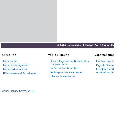
© 2026 Universitätsbibliothek Frankfurt am M
Aktuelles
Von zu Hause
Veröffentli
Neue Seiten
Online-Angebote außerhalb des
Hochschulpubl
Campus nutzen
Neuerwerbungslisten
Digitale Samm
Bücher online bestellen
Neue Datenbanken
Frankfurter Bi
Verlängern, Konto abfragen
Ausstellungsk
Führungen und Schulungen
Hilfe zu Ihrem Konto
Visual Library Server 2018