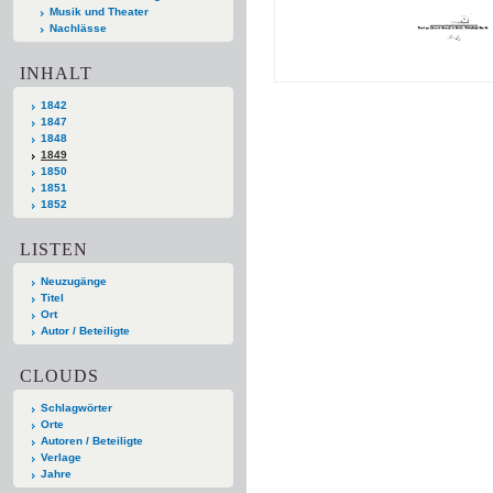
Musik und Theater
Nachlässe
INHALT
1842
1847
1848
1849
1850
1851
1852
LISTEN
Neuzugänge
Titel
Ort
Autor / Beteiligte
CLOUDS
Schlagwörter
Orte
Autoren / Beteiligte
Verlage
Jahre