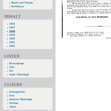
Musik und Theater
Nachlässe
INHALT
1842
1847
1848
1849
1850
1851
1852
LISTEN
Neuzugänge
Titel
Ort
Autor / Beteiligte
CLOUDS
Schlagwörter
Orte
Autoren / Beteiligte
Verlage
Jahre