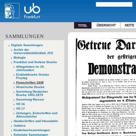
ÜBERSICHT
SEITE
TITEL
SAMMLUNGEN
Digitale Sammlungen
Archiv der
Universitätsbibliothek JCS
Biologie
Frankfurt und Seltene Drucke
Alltagsleben im 19.
Jahrhundert
Einblattdrucke Gustav
Freytag
Flugschriften 1848
Historische Drucke
Sammlung Deutscher
Drucke 1801-1870
Sammlung Riesser
VD 16
VD 17
Zeitungen, Zeitschriften und
Adressbücher
Handschriften und Inkunabeln
Judaica
Kinderbuchsammlungen
Koloniale Sammlungen