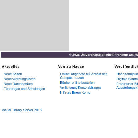
© 2026 Universitätsbibliothek Frankfurt am M
Aktuelles
Von zu Hause
Veröffentli
Neue Seiten
Online-Angebote außerhalb des
Hochschulpubl
Campus nutzen
Neuerwerbungslisten
Digitale Samm
Bücher online bestellen
Neue Datenbanken
Frankfurter Bi
Verlängern, Konto abfragen
Ausstellungsk
Führungen und Schulungen
Hilfe zu Ihrem Konto
Visual Library Server 2018