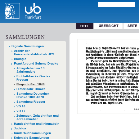
ÜBERSICHT
SEITE
TITEL
SAMMLUNGEN
Digitale Sammlungen
Archiv der
Universitätsbibliothek JCS
Biologie
Frankfurt und Seltene Drucke
Alltagsleben im 19.
Jahrhundert
Einblattdrucke Gustav
Freytag
Flugschriften 1848
Historische Drucke
Sammlung Deutscher
Drucke 1801-1870
Sammlung Riesser
VD 16
VD 17
Zeitungen, Zeitschriften und
Adressbücher
Handschriften und Inkunabeln
Judaica
Kinderbuchsammlungen
Koloniale Sammlungen