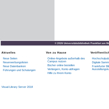
© 2026 Universitätsbibliothek Frankfurt am M
Aktuelles
Von zu Hause
Veröffentli
Neue Seiten
Online-Angebote außerhalb des
Hochschulpubl
Campus nutzen
Neuerwerbungslisten
Digitale Samm
Bücher online bestellen
Neue Datenbanken
Frankfurter Bi
Verlängern, Konto abfragen
Ausstellungsk
Führungen und Schulungen
Hilfe zu Ihrem Konto
Visual Library Server 2018