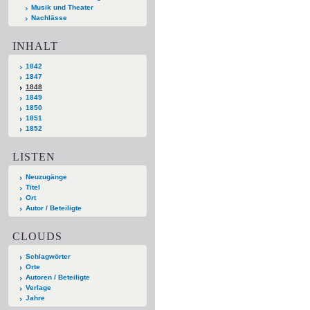
Musik und Theater
Nachlässe
INHALT
1842
1847
1848
1849
1850
1851
1852
LISTEN
Neuzugänge
Titel
Ort
Autor / Beteiligte
CLOUDS
Schlagwörter
Orte
Autoren / Beteiligte
Verlage
Jahre