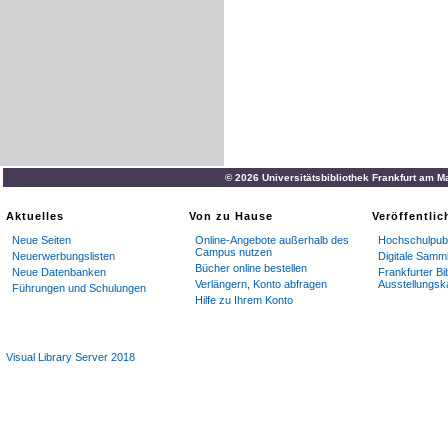
© 2026 Universitätsbibliothek Frankfurt am M
Aktuelles
Von zu Hause
Veröffentli
Neue Seiten
Online-Angebote außerhalb des
Hochschulpubl
Campus nutzen
Neuerwerbungslisten
Digitale Samm
Bücher online bestellen
Neue Datenbanken
Frankfurter Bi
Verlängern, Konto abfragen
Ausstellungsk
Führungen und Schulungen
Hilfe zu Ihrem Konto
Visual Library Server 2018