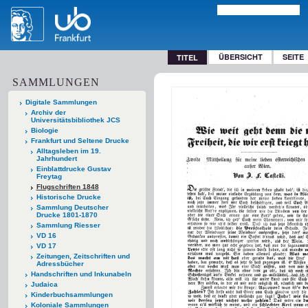
ÜBERSICHT
SEITE
TITEL
SAMMLUNGEN
Digitale Sammlungen
Archiv der
Universitätsbibliothek JCS
Biologie
Frankfurt und Seltene Drucke
Alltagsleben im 19.
Jahrhundert
Einblattdrucke Gustav
Freytag
Flugschriften 1848
Historische Drucke
Sammlung Deutscher
Drucke 1801-1870
Sammlung Riesser
VD 16
VD 17
Zeitungen, Zeitschriften und
Adressbücher
Handschriften und Inkunabeln
Judaica
Kinderbuchsammlungen
Koloniale Sammlungen