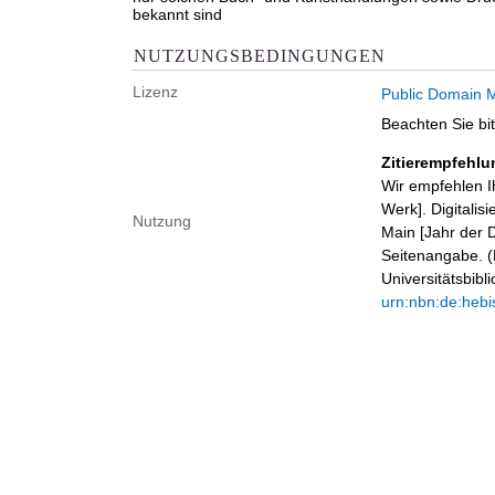
bekannt sind
NUTZUNGSBEDINGUNGEN
Lizenz
Public Domain M
Beachten Sie bi
Zitierempfehlu
Wir empfehlen I
Werk]. Digitalis
Nutzung
Main [Jahr der D
Seitenangabe. (B
Universitätsbib
urn:nbn:de:hebi