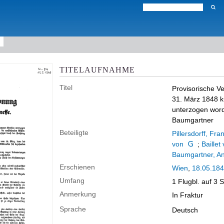
TITELAUFNAHME
Titel
Provisorische 
31. März 1848 k
unterzogen worde
Baumgartner
Beteiligte
Pillersdorff, Fr
von
;
Baillet
Baumgartner, An
Erschienen
Wien
,
18.05.18
Umfang
1 Flugbl. auf 3 
Anmerkung
In Fraktur
Sprache
Deutsch