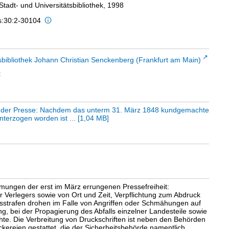
 Stadt- und Universitätsbibliothek, 1998
is:30:2-30104
sbibliothek Johann Christian Senckenberg (Frankfurt am Main)
t
h der Presse: Nachdem das unterm 31. März 1848 kundgemachte
terzogen worden ist ...
[
1,04 MB
]
mungen der erst im März errungenen Pressefreiheit:
Verlegers sowie von Ort und Zeit, Verpflichtung zum Abdruck
tsstrafen drohen im Falle von Angriffen oder Schmähungen auf
g, bei der Propagierung des Abfalls einzelner Landesteile sowie
hte. Die Verbreitung von Druckschriften ist neben den Behörden
ereien gestattet, die der Sicherheitsbehörde namentlich