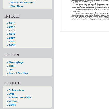
Musik und Theater
Nachlässe
INHALT
1842
1847
1848
1849
1850
1851
1852
LISTEN
Neuzugänge
Titel
Ort
Autor / Beteiligte
CLOUDS
Schlagwörter
Orte
Autoren / Beteiligte
Verlage
Jahre