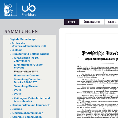
ÜBERSICHT
SEITE
TITEL
SAMMLUNGEN
Digitale Sammlungen
Archiv der
Universitätsbibliothek JCS
Biologie
Frankfurt und Seltene Drucke
Alltagsleben im 19.
Jahrhundert
Einblattdrucke Gustav
Freytag
Flugschriften 1848
Historische Drucke
Sammlung Deutscher
Drucke 1801-1870
Sammlung Riesser
VD 16
VD 17
Zeitungen, Zeitschriften und
Adressbücher
Handschriften und Inkunabeln
Judaica
Kinderbuchsammlungen
Koloniale Sammlungen