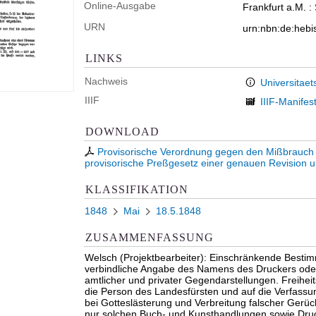
Online-Ausgabe
Frankfurt a.M. :
URN
urn:nbn:de:heb
LINKS
Nachweis
Universitaet
IIIF
IIIF-Manifes
DOWNLOAD
Provisorische Verordnung gegen den Mißbrauc
provisorische Preßgesetz einer genauen Revision un
KLASSIFIKATION
1848
Mai
18.5.1848
ZUSAMMENFASSUNG
Welsch (Projektbearbeiter): Einschränkende Bestim
verbindliche Angabe des Namens des Druckers oder 
amtlicher und privater Gegendarstellungen. Freihei
die Person des Landesfürsten und auf die Verfassun
bei Gotteslästerung und Verbreitung falscher Gerüc
nur solchen Buch- und Kunsthandlungen sowie Druck