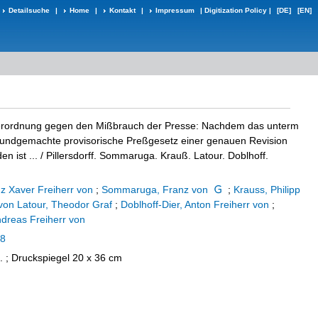
Detailsuche
|
Home
|
Kontakt
|
Impressum
|
Digitization Policy
|
[DE]
[EN]
Verordnung gegen den Mißbrauch der Presse: Nachdem das unterm
undgemachte provisorische Preßgesetz einer genauen Revision
n ist ...
/ Pillersdorff. Sommaruga. Krauß. Latour. Doblhoff.
anz Xaver Freiherr von
;
Sommaruga, Franz von
;
Krauss, Philipp
 von Latour, Theodor Graf
;
Doblhoff-Dier, Anton Freiherr von
;
dreas Freiherr von
48
S. ; Druckspiegel 20 x 36 cm