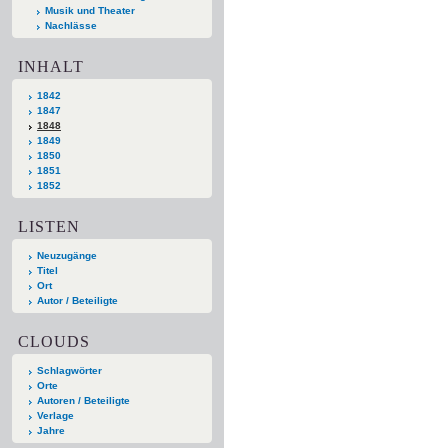
Musik und Theater
Nachlässe
INHALT
1842
1847
1848
1849
1850
1851
1852
LISTEN
Neuzugänge
Titel
Ort
Autor / Beteiligte
CLOUDS
Schlagwörter
Orte
Autoren / Beteiligte
Verlage
Jahre