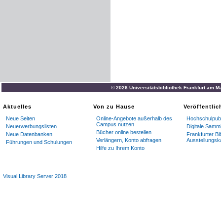
© 2026 Universitätsbibliothek Frankfurt am M
Aktuelles
Von zu Hause
Veröffentli
Neue Seiten
Online-Angebote außerhalb des
Hochschulpubl
Campus nutzen
Neuerwerbungslisten
Digitale Samm
Bücher online bestellen
Neue Datenbanken
Frankfurter Bi
Verlängern, Konto abfragen
Ausstellungsk
Führungen und Schulungen
Hilfe zu Ihrem Konto
Visual Library Server 2018