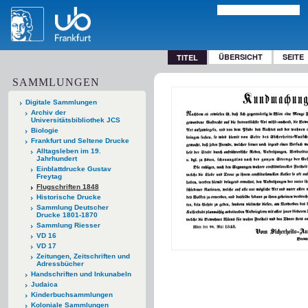
ÜBERSICHT
SEITE
TITEL
SAMMLUNGEN
Digitale Sammlungen
Archiv der
Universitätsbibliothek JCS
Biologie
Frankfurt und Seltene Drucke
Alltagsleben im 19.
Jahrhundert
Einblattdrucke Gustav
Freytag
Flugschriften 1848
Historische Drucke
Sammlung Deutscher
Drucke 1801-1870
Sammlung Riesser
VD 16
VD 17
Zeitungen, Zeitschriften und
Adressbücher
Handschriften und Inkunabeln
Judaica
Kinderbuchsammlungen
Koloniale Sammlungen